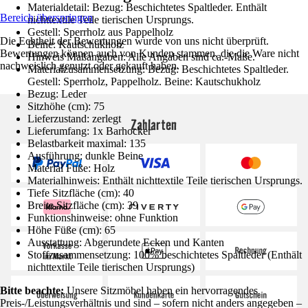
Materialdetail: Bezug: Beschichtetes Spaltleder. Enthält
Bereich überspringen
nichttextile Teile tierischen Ursprungs.
Gestell: Sperrholz aus Pappelholz
Die Echtheit der Bewertungen wurde von uns nicht überprüft.
Beine: Kautschukholz
Bewertungen können auch von Kunden stammen, die die Ware nicht
Hinweis Maßangaben: Alle Angaben sind ca.-Maße.
nachweislich genutzt oder gekauft haben.
Materialzusammensetzung: Bezug: Beschichtetes Spaltleder.
Gestell: Sperrholz, Pappelholz. Beine: Kautschukholz
Bezug: Leder
Sitzhöhe (cm): 75
Lieferzustand: zerlegt
Zahlarten
Lieferumfang: 1x Barhocker
Belastbarkeit maximal: 135
Ausführung: dunkle Beine
Material Füße: Holz
Materialhinweis: Enthält nichttextile Teile tierischen Ursprungs.
Tiefe Sitzfläche (cm): 40
Breite Sitzfläche (cm): 39
Funktionshinweise: ohne Funktion
Höhe Füße (cm): 65
Ausstattung: Abgerundete Ecken und Kanten
Stoffzusammensetzung: 100% beschichtetes Spaltleder (Enthält
nichttextile Teile tierischen Ursprungs)
Bitte beachte:
Unsere Sitzmöbel haben ein hervorragendes
Preis-/Leistungsverhältnis und sind – sofern nicht anders angegeben –