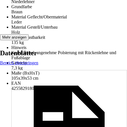
Niederlehner
Grundfarbe
Braun
Material Geflecht/Obermaterial
Leder
Material Gestell/Unterbau
Holz
Max. Belastbarkeit
Mehr anzeigen
135 kg
Hinweis
Datenblätter
Komfortabel: angenehme Polsterung mit Rückenlehne und
Fußablage
Bereich überspringen
Gewicht
7,3 kg
Maße (BxHxT)
105x39x53 cm
EAN
4255829180914