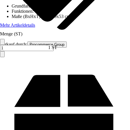
Grundfarbe
:
Braun
Funktionen
:
-
Maße (BxHxT)
:
105x39x53 cm
Mehr Artikeldetails
Menge (ST)
Verkauf durch:
Procommerce Group
1 ST