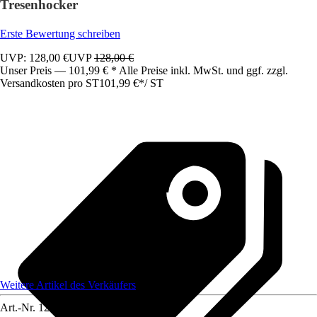
Tresenhocker
Erste Bewertung schreiben
UVP: 128,00 €
UVP
128,00 €
Unser Preis — 101,99 € * Alle Preise inkl. MwSt. und ggf. zzgl.
Versandkosten pro ST
101,99 €
*
/
ST
Weitere Artikel des Verkäufers
Art.-Nr.
12584857