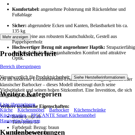
Komfortabel:
angenehme Polsterung mit Rückenlehne und
Fußablage
Sicher:
abgerundete Ecken und Kanten, Belastbarkeit bis ca.
135 kg
Stabil:
Beine aus robustem Kautschukholz, Gestell aus
Mehr anzeigen
Pappelsperrholz
Hochwertiger Bezug mit angenehmer Haptik:
Strapazierfähig
Produktsicherheit
und pflegeleicht für langanhaltenden Komfort und attraktive
Optik.
Bereich überspringen
Verantwortlich für Produktsicherheit:
.
Siehe Herstellerinformationen
Ob als moderner Esszimmerstuhl-Ersatz, flexible Sitzgelegenheit oder
klassischer Barhocker – dieses Modell überzeugt durch seine
Vielseitigkeit und seinen hohen Sitzkomfort. Eine Investition, die sich
Weitere Kategorien
langfristig auszahlt.
Liste überspringen
Weitere technische Eigenschaften:
Küche
Küchenmöbel
Barhocker
Küchenschränke
Küchenzeilen
PICCANTE Smart Küchenmöbel
Breite (cm): 39
Hauswirtschaftsraum
Tiefe (cm): 53
Farbdetail: Bezug: braun
Kundenbewertungen
Beine: dunkelbraun