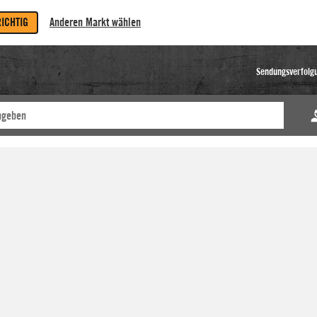
RICHTIG
Anderen Markt wählen
Sendungsverfolg