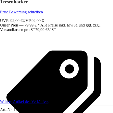
Tresenhocker
Erste Bewertung schreiben
UVP: 92,00 €
UVP
92,00 €
Unser Preis — 79,99 € * Alle Preise inkl. MwSt. und ggf. zzgl.
Versandkosten pro ST
79,99 €
*
/
ST
Weitere Artikel des Verkäufers
Art.-Nr.
12585159