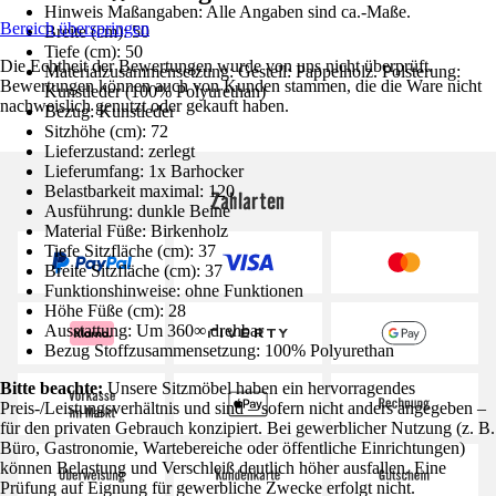
Hinweis Maßangaben: Alle Angaben sind ca.-Maße.
Bereich überspringen
Breite (cm): 50
Tiefe (cm): 50
Die Echtheit der Bewertungen wurde von uns nicht überprüft.
Materialzusammensetzung: Gestell: Pappelholz. Polsterung:
Bewertungen können auch von Kunden stammen, die die Ware nicht
Kunstleder (100% Polyurethan)
nachweislich genutzt oder gekauft haben.
Bezug: Kunstleder
Sitzhöhe (cm): 72
Lieferzustand: zerlegt
Lieferumfang: 1x Barhocker
Belastbarkeit maximal: 120
Zahlarten
Ausführung: dunkle Beine
Material Füße: Birkenholz
Tiefe Sitzfläche (cm): 37
Breite Sitzfläche (cm): 37
Funktionshinweise: ohne Funktionen
Höhe Füße (cm): 28
Ausstattung: Um 360∞ drehbar
Bezug Stoffzusammensetzung: 100% Polyurethan
Bitte beachte:
Unsere Sitzmöbel haben ein hervorragendes
Preis-/Leistungsverhältnis und sind – sofern nicht anders angegeben –
für den privaten Gebrauch konzipiert. Bei gewerblicher Nutzung (z. B.
Büro, Gastronomie, Wartebereiche oder öffentliche Einrichtungen)
können Belastung und Verschleiß deutlich höher ausfallen. Eine
Prüfung auf Eignung für gewerbliche Zwecke erfolgt nicht.