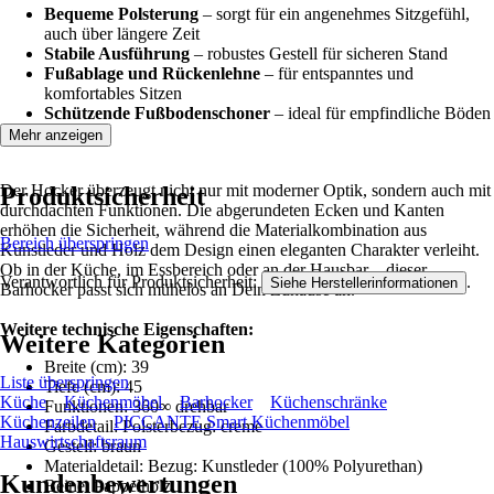
Bequeme Polsterung
– sorgt für ein angenehmes Sitzgefühl,
auch über längere Zeit
Stabile Ausführung
– robustes Gestell für sicheren Stand
Fußablage und Rückenlehne
– für entspanntes und
komfortables Sitzen
Schützende Fußbodenschoner
– ideal für empfindliche Böden
Mehr anzeigen
Der Hocker überzeugt nicht nur mit moderner Optik, sondern auch mit
Produktsicherheit
durchdachten Funktionen. Die abgerundeten Ecken und Kanten
erhöhen die Sicherheit, während die Materialkombination aus
Bereich überspringen
Kunstleder und Holz dem Design einen eleganten Charakter verleiht.
Ob in der Küche, im Essbereich oder an der Hausbar – dieser
Verantwortlich für Produktsicherheit:
.
Siehe Herstellerinformationen
Barhocker passt sich mühelos an Dein Zuhause an.
Weitere technische Eigenschaften:
Weitere Kategorien
Breite (cm): 39
Liste überspringen
Tiefe (cm): 45
Küche
Küchenmöbel
Barhocker
Küchenschränke
Funktionen: 360∞ drehbar
Küchenzeilen
PICCANTE Smart Küchenmöbel
Farbdetail: Polsterbezug: creme
Hauswirtschaftsraum
Gestell: braun
Materialdetail: Bezug: Kunstleder (100% Polyurethan)
Kundenbewertungen
Beine: Pappelholz