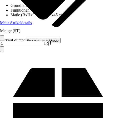
Grundfarbe
:
Beige
Funktionen
:
-
Maße (BxHxT)
:
105x39x45 cm
Mehr Artikeldetails
Menge (ST)
Verkauf durch:
Procommerce Group
1 ST