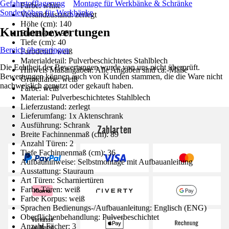
Gefahrstofflagerung
Montage für Werkbänke & Schränke
Farbe: white
Sonderhöhen für Werkbänke
Versandzustand: zerlegt
Höhe (cm): 140
Kundenbewertungen
Breite (cm): 90
Tiefe (cm): 40
Bereich überspringen
Farbdetail: weiß
Materialdetail: Pulverbeschichtetes Stahlblech
Die Echtheit der Bewertungen wurde von uns nicht überprüft.
Hinweis Maßangaben: Alle Angaben sind ca.-Maße
Bewertungen können auch von Kunden stammen, die die Ware nicht
Grundfarbe: weiß
nachweislich genutzt oder gekauft haben.
Farbe: weiß
Material: Pulverbeschichtetes Stahlblech
Lieferzustand: zerlegt
Lieferumfang: 1x Aktenschrank
Ausführung: Schrank
Zahlarten
Breite Fachinnenmaß (cm): 89
Anzahl Türen: 2
Tiefe Fachinnenmaß (cm): 36
Aufbauhinweise: Selbstmontage mit Aufbauanleitung
Ausstattung: Stauraum
Art Türen: Scharniertüren
Farbe Türen: weiß
Farbe Korpus: weiß
Sprachen Bedienungs-/Aufbauanleitung: Englisch (ENG)
Oberflächenbehandlung: Pulverbeschichtet
Anzahl Fächer: 3