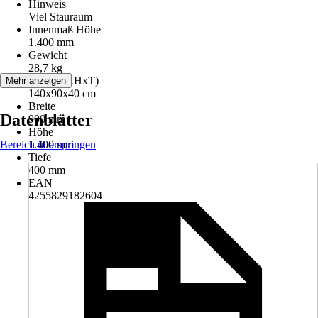
Hinweis
Viel Stauraum
Innenmaß Höhe
1.400 mm
Gewicht
28,7 kg
Maße (BxHxT)
Mehr anzeigen
140x90x40 cm
Breite
Datenblätter
900 mm
Höhe
Bereich überspringen
1.400 mm
Tiefe
400 mm
EAN
4255829182604