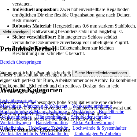
verstauen.
Individuell anpassbar:
Zwei höhenverstellbare Regalböden
ermöglichen Dir eine flexible Organisation ganz nach Deinen
Bedürfnissen.
Robustes Material:
Hergestellt aus 0,6 mm starkem Stahlblech,
das durch Kaltwalzung besonders stabil und langlebig ist.
Mehr anzeigen
Sicher verschließbar:
Ein integriertes Schloss schützt
vertrauliche Dokumente zuverlässig vor unbefugtem Zugriff.
Produktsicherheit
Praktische Extras:
Mit Etikettenhaltern zur leichten
Beschriftung und schneller Übersicht.
Bereich überspringen
Verantwortlich für Produktsicherheit:
.
Siehe Herstellerinformationen
Dieser Stahlschrank überzeugt durch seine stabile Konstruktion und
eignet sich perfekt für Büro, Arbeitszimmer oder Archiv. Er kombiniert
Funktionalität, Sicherheit und ein zeitloses Design, das in jede
Weitere Kategorien
Arbeitsumgebung passt.
Liste überspringen
Hinweis:
Für eine besonders hohe Stabilität wurde eine dickere
Maschinen, Werkzeug & Werkstatt
Werkstatteinrichtung
Stahlstärke (0,6 mm) verwendet. Das Stahlblech ist kalt gewalzt und
Hochschränke & Materialschränke
Werkbänke
Beistelltische
geformt, wodurch die Struktur erhalten bleibt und mehr
Werkstatthocker
Hängeschränke
Schubladenschränke
Widerstandskraft bietet als bei üblicher Heißwalzung.
Werkstattwagen
Baustellenradios
Akku Aufbewahrung
Hobelbänke
Hobelbank Zubehör
Lochwände & Systemhalter
Weitere technische Eigenschaften:
Werkstattzubehör & Werkstatthelfer
Tankanlagen & Zubehör