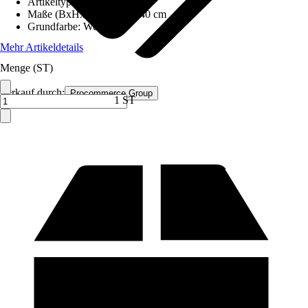
Artikeltyp
:
Schrank
Maße (BxHxT)
:
140x90x40 cm
Grundfarbe
:
Weiß
Mehr Artikeldetails
Menge (ST)
Verkauf durch:
Procommerce Group
1 ST