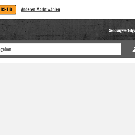
RICHTIG
Anderen Markt wählen
Sendungsverfolg