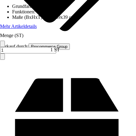
Grundfarbe
:
Weiß
Funktionen
:
-
Maße (BxHxT)
:
45,5x39x39 cm
Mehr Artikeldetails
Menge (ST)
Verkauf durch:
Procommerce Group
1 ST