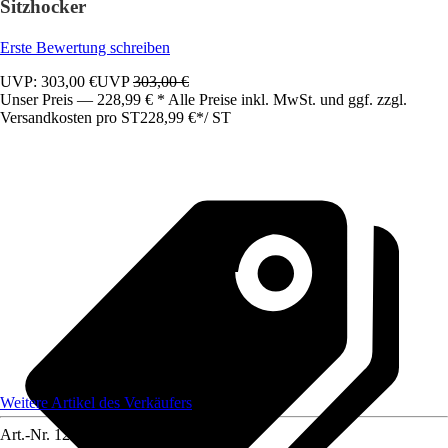
Sitzhocker
Erste Bewertung schreiben
UVP: 303,00 €
UVP
303,00 €
Unser Preis — 228,99 € * Alle Preise inkl. MwSt. und ggf. zzgl.
Versandkosten pro ST
228,99 €
*
/
ST
Weitere Artikel des Verkäufers
Art.-Nr.
12584853