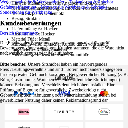
Werkstattzubehör & Werkstatthelfer
Tankanlagen & Zubehör
Hinweis Maßangaben: Alle Angaben sind ca.-Maße.
Gefahrstofflagerung
Montage für Werkbänke & Schränke
Materialzusammensetzung: Barhocker: Pulverbeschichtetes
Sonderhöhen für Werkbänke
Metall. Sitzplatte: Ulmenholz
Bezug: Struktur
Kundenbewertungen
Lieferzustand: montiert
Lieferumfang: 6x Hocker
Bereich überspringen
Ausführung: 6x Hocker
Material Füße: Metall
Die Echtheit der Bewertungen wurde von uns nicht überprüft.
Aufbauhinweise: Einfacher Aufbau durch vollständig
Bewertungen können auch von Kunden stammen, die die Ware nicht
mitgeliefertes Montagematerial
nachweislich genutzt oder gekauft haben.
Ausstattung: Bodenschonende Gummifüße
Bitte beachte:
Unsere Sitzmöbel haben ein hervorragendes
Preis-/Leistungsverhältnis und sind – sofern nicht anders angegeben –
für den privaten Gebrauch konzipiert. Bei gewerblicher Nutzung (z. B.
Zahlarten
Büro, Gastronomie, Wartebereiche oder öffentliche Einrichtungen)
können Belastung und Verschleiß deutlich höher ausfallen. Eine
Prüfung auf Eignung für gewerbliche Zwecke erfolgt nicht.
Gebrauchsspuren, Abnutzung oder Materialermüdung stellen bei
gewerblicher Nutzung daher keinen Reklamationsgrund dar.