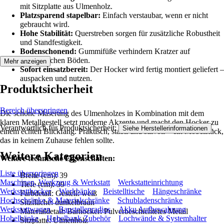
mit Sitzplatte aus Ulmenholz.
Platzsparend stapelbar:
Einfach verstaubar, wenn er nicht
gebraucht wird.
Hohe Stabilität:
Querstreben sorgen für zusätzliche Robustheit
und Standfestigkeit.
Bodenschonend:
Gummifüße verhindern Kratzer auf
empfindlichen Böden.
Mehr anzeigen
Sofort einsatzbereit:
Der Hocker wird fertig montiert geliefert –
auspacken und nutzen.
Produktsicherheit
Bereich überspringen
Die schöne Maserung des Ulmenholzes in Kombination mit dem
klaren Metallgestell setzt moderne Akzente und macht den Hocker zu
Verantwortlich für Produktsicherheit:
.
Siehe Herstellerinformationen
einem echten Blickfang. Praktisch, stabil und stilvoll – ein Möbelstück,
das in keinem Zuhause fehlen sollte.
Weitere Kategorien
Weitere technische Eigenschaften:
Liste überspringen
Breite (cm): 39
Maschinen, Werkzeug & Werkstatt
Werkstatteinrichtung
Tiefe (cm): 39
Werkstatthocker
Werkbänke
Beistelltische
Hängeschränke
Farbdetail: Gestell: weiß
Hochschränke & Materialschränke
Schubladenschränke
Sitzfläche: dunkelbraun
Werkstattwagen
Baustellenradios
Akku Aufbewahrung
Materialdetail: Barhocker: Pulverbeschichtetes Metall
Hobelbänke
Hobelbank Zubehör
Lochwände & Systemhalter
Sitzplatte: Ulmenholz