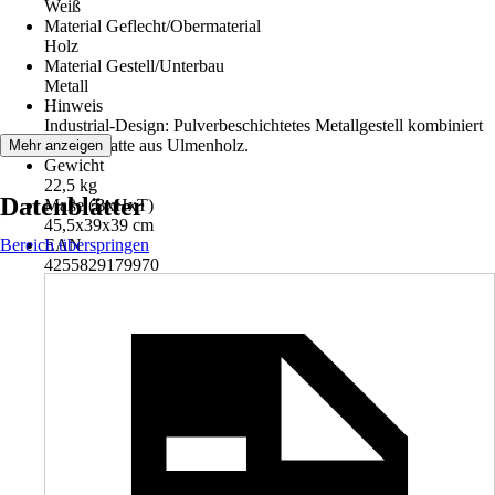
Weiß
Material Geflecht/Obermaterial
Holz
Material Gestell/Unterbau
Metall
Hinweis
Industrial-Design: Pulverbeschichtetes Metallgestell kombiniert
mit Sitzplatte aus Ulmenholz.
Mehr anzeigen
Gewicht
22,5 kg
Datenblätter
Maße (BxHxT)
45,5x39x39 cm
Bereich überspringen
EAN
4255829179970