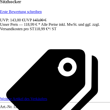
Sitzhocker
Erste Bewertung schreiben
UVP: 143,00 €
UVP
143,00 €
Unser Preis — 118,99 € * Alle Preise inkl. MwSt. und ggf. zzgl.
Versandkosten pro ST
118,99 €
*
/
ST
Weitere Artikel des Verkäufers
Art.-Nr.
12584834