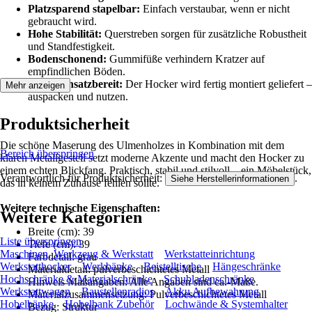
Platzsparend stapelbar:
Einfach verstaubar, wenn er nicht
gebraucht wird.
Hohe Stabilität:
Querstreben sorgen für zusätzliche Robustheit
und Standfestigkeit.
Bodenschonend:
Gummifüße verhindern Kratzer auf
empfindlichen Böden.
Sofort einsatzbereit:
Der Hocker wird fertig montiert geliefert –
Mehr anzeigen
auspacken und nutzen.
Produktsicherheit
Die schöne Maserung des Ulmenholzes in Kombination mit dem
Bereich überspringen
klaren Metallgestell setzt moderne Akzente und macht den Hocker zu
einem echten Blickfang. Praktisch, stabil und stilvoll – ein Möbelstück,
Verantwortlich für Produktsicherheit:
.
Siehe Herstellerinformationen
das in keinem Zuhause fehlen sollte.
Weitere technische Eigenschaften:
Weitere Kategorien
Breite (cm): 39
Liste überspringen
Tiefe (cm): 39
Maschinen, Werkzeug & Werkstatt
Werkstatteinrichtung
Farbdetail: grau
Werkstatthocker
Werkbänke
Beistelltische
Hängeschränke
Materialdetail: pulverbeschichtetes Metall
Hochschränke & Materialschränke
Schubladenschränke
Hinweis Maßangaben: Alle Angaben sind ca.-Maße.
Werkstattwagen
Baustellenradios
Akku Aufbewahrung
Materialzusammensetzung: Pulverbeschichtetes Metall
Hobelbänke
Hobelbank Zubehör
Lochwände & Systemhalter
Bezug: Struktur