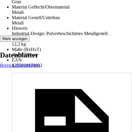
Grau
Material Geflecht/Obermaterial
Metall
Material Gestell/Unterbau
Metall
Hinweis
Industrial-Design: Pulverbeschichtetes Metallgestell .
Gewicht
Mehr anzeigen
12,2 kg
Maße (BxHxT)
Datenblätter
46x39x39 cm
EAN
Bereich überspringen
4255829179932