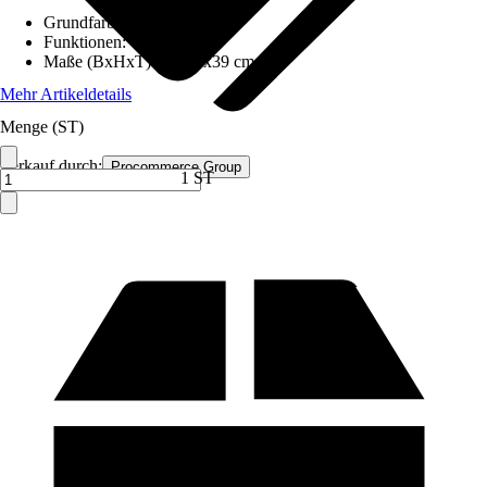
Grundfarbe
:
Grau
Funktionen
:
-
Maße (BxHxT)
:
46x39x39 cm
Mehr Artikeldetails
Menge (ST)
Verkauf durch:
Procommerce Group
1 ST