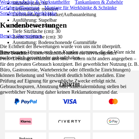
Werkstattzubehör & Werkstatthelfer
Tankanlagen & Zubehör
Sitzhöhe (cm): 46
Gefahrstofflagerung
Montage für Werkbänke & Schränke
Lieferzustand: montiert
Sonderhöhen für Werkbänke
Lieferumfang: 4x Hocker|Aufbauanleitung
Ausführung: Stapelbar
Kundenbewertungen
Material Füße: Metall
Tiefe Sitzfläche (cm): 30
Bereich überspringen
Breite Sitzfläche (cm): 30
Ausstattung: Bodenschonende Gummifüße
Die Echtheit der Bewertungen wurde von uns nicht überprüft.
Bewertungen können auch von Kunden stammen, die die Ware nicht
Bitte beachte:
Unsere Sitzmöbel haben ein hervorragendes
nachweislich genutzt oder gekauft haben.
Preis-/Leistungsverhältnis und sind – sofern nicht anders angegeben –
für den privaten Gebrauch konzipiert. Bei gewerblicher Nutzung (z. B.
Büro, Gastronomie, Wartebereiche oder öffentliche Einrichtungen)
können Belastung und Verschleiß deutlich höher ausfallen. Eine
Prüfung auf Eignung für gewerbliche Zwecke erfolgt nicht.
Zahlarten
Gebrauchsspuren, Abnutzung oder Materialermüdung stellen bei
gewerblicher Nutzung daher keinen Reklamationsgrund dar.