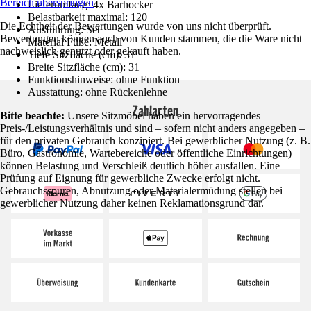
Bereich überspringen
Lieferumfang: 4x Barhocker
Belastbarkeit maximal: 120
Die Echtheit der Bewertungen wurde von uns nicht überprüft.
Ausführung: Set
Bewertungen können auch von Kunden stammen, die die Ware nicht
Material Füße: Metall
nachweislich genutzt oder gekauft haben.
Tiefe Sitzfläche (cm): 31
Breite Sitzfläche (cm): 31
Funktionshinweise: ohne Funktion
Ausstattung: ohne Rückenlehne
Zahlarten
Bitte beachte:
Unsere Sitzmöbel haben ein hervorragendes
Preis-/Leistungsverhältnis und sind – sofern nicht anders angegeben –
für den privaten Gebrauch konzipiert. Bei gewerblicher Nutzung (z. B.
Büro, Gastronomie, Wartebereiche oder öffentliche Einrichtungen)
können Belastung und Verschleiß deutlich höher ausfallen. Eine
Prüfung auf Eignung für gewerbliche Zwecke erfolgt nicht.
Gebrauchsspuren, Abnutzung oder Materialermüdung stellen bei
gewerblicher Nutzung daher keinen Reklamationsgrund dar.