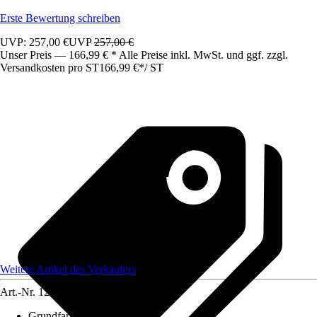
Erste Bewertung schreiben
UVP: 257,00 €
UVP
257,00 €
Unser Preis — 166,99 € * Alle Preise inkl. MwSt. und ggf. zzgl.
Versandkosten pro ST
166,99 €
*
/
ST
Weitere Artikel des Verkäufers
Art.-Nr.
12585091
Grundfarbe
:
Rot