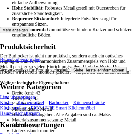
einfache Aufbewahrung.
Hohe Stabilität:
Robustes Metallgestell mit Querstreben für
zusätzliche Standfestigkeit.
Bequemer Sitzkomfort:
Integrierte Fußstütze sorgt für
entspanntes Sitzen.
Bodenschonend:
Gummifüße verhindern Kratzer und schützen
Mehr anzeigen
empfindliche Böden.
Produktsicherheit
Der Barhocker ist nicht nur praktisch, sondern auch ein optisches
Bereich überspringen
Highlight. Dank des harmonischen Zusammenspiels von Holz und
Metall passt er zu vielen Einrichtungsstilen. Und das Beste: Der
Verantwortlich für Produktsicherheit:
.
Siehe Herstellerinformationen
Hocker wird bereits montiert geliefert – auspacken und direkt nutzen!
Weitere technische Eigenschaften:
Weitere Kategorien
Breite (cm): 43
Liste überspringen
Tiefe (cm): 43
Küche
Küchenmöbel
Barhocker
Küchenschränke
Farbdetail: Rot
Küchenzeilen
PICCANTE Smart Küchenmöbel
Materialdetail: Metall
Hauswirtschaftsraum
Hinweis Maßangaben: Alle Angaben sind ca.-Maße.
Materialzusammensetzung: Metall
Kundenbewertungen
Sitzhöhe (cm): 77
Lieferzustand: montiert