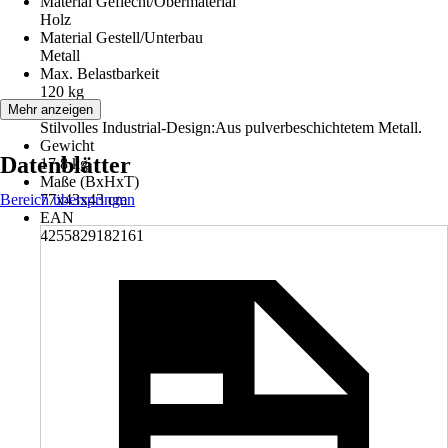
Material Geflecht/Obermaterial
Holz
Material Gestell/Unterbau
Metall
Max. Belastbarkeit
120 kg
Hinweis
Mehr anzeigen
Stilvolles Industrial-Design:Aus pulverbeschichtetem Metall.
Gewicht
Datenblätter
17,8 kg
Maße (BxHxT)
Bereich überspringen
77x43x43 cm
EAN
4255829182161