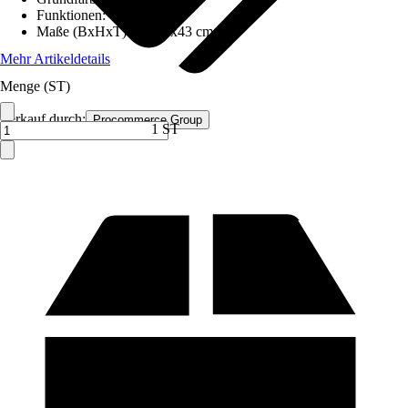
Funktionen
:
-
Maße (BxHxT)
:
77x43x43 cm
Mehr Artikeldetails
Menge (ST)
Verkauf durch:
Procommerce Group
1 ST