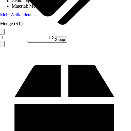
Artikeltyp
:
Mülltonnenbox
Material
:
Metall
Mehr Artikeldetails
Menge (ST)
1 ST
Verkauf durch:
Procommerce Group