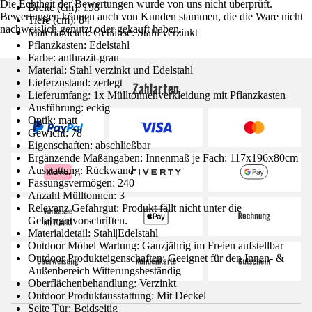
Die Echtheit der Bewertungen wurde von uns nicht überprüft.
Breite (cm): 198
Bewertungen können auch von Kunden stammen, die die Ware nicht
Tiefe (cm): 84
nachweislich genutzt oder gekauft haben.
Materialdetail: Gehäuse: Stahl verzinkt
Pflanzkasten: Edelstahl
Farbe: anthrazit-grau
Material: Stahl verzinkt und Edelstahl
Lieferzustand: zerlegt
Zahlarten
Lieferumfang: 1x Mülltonnenverkleidung mit Pflanzkasten
Ausführung: eckig
Optik: matt
Gewicht: 78
Eigenschaften: abschließbar
Ergänzende Maßangaben: Innenmaß je Fach: 117x196x80cm
Ausstattung: Rückwand
Fassungsvermögen: 240
Anzahl Mülltonnen: 3
Relevanz Gefahrgut: Produkt fällt nicht unter die
Gefahrgutvorschriften.
Materialdetail: Stahl|Edelstahl
Outdoor Möbel Wartung: Ganzjährig im Freien aufstellbar
Outdoor Produkteigenschaften: Geeignet für den Innen- &
Außenbereich|Witterungsbeständig
Oberflächenbehandlung: Verzinkt
Outdoor Produktausstattung: Mit Deckel
Seite Tür: Beidseitig