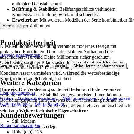
optimalen Diebstahlschutz
Belüftung & Stabilität:
Belüftungsschlitze verhindern
Kondenswasserbildung; wind- und schneefest
Erweiterbar:
Mit weiteren Modellen der Serie kombinierbar für
mehrere Mülltonnen
Mehr anzeigen
Produktsicherheit
Diese Mülltonnenverkleidung verbindet modernes Design mit
praktischen Funktionen. Durch den stabilen Aufbau und die
Bereich überspringen
abschließbare Tür sind Deine Mülltonnen sicher geschützt.
Gleichzeitig sorgt der Pflanzkasten für ein dekoratives Element in
Verantwortlich für Produktsicherheit:
.
Siehe Herstellerinformationen
Deinem Außenbereich. Die Belüftungsschlitze tragen dazu bei, dass
Kondenswasser vermieden wird, während die wetterbeständige
Konstruktion Langlebigkeit garantiert.
Weitere Kategorien
Hinweis:
Die Verkleidung sollte bei Bedarf am Boden verankert
Liste überspringen
werden, um maximale Stabilität zu gewährleisten. Innen können
Garten
Gartenaufbewahrung
Mülltonnenboxen
Auflagenboxen
Bearbeitungsspuren auftreten, was bei der Herstellung normal ist.
Gartenschränke
Fahrradgaragen
Versand erfolgt in mehreren Paketen, deren Lieferzeit unterschiedlich
sein kann.
Weitere technische Eigenschaften:
Kundenbewertungen
Stil: Modern
Bereich überspringen
Versandzustand: zerlegt
Höhe (cm): 125