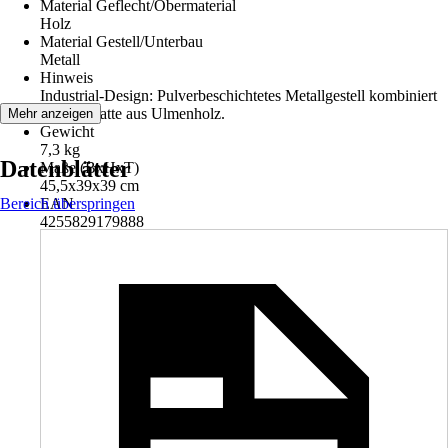
Material Geflecht/Obermaterial
Holz
Material Gestell/Unterbau
Metall
Hinweis
Industrial-Design: Pulverbeschichtetes Metallgestell kombiniert
mit Sitzplatte aus Ulmenholz.
Mehr anzeigen
Gewicht
7,3 kg
Datenblätter
Maße (BxHxT)
45,5x39x39 cm
Bereich überspringen
EAN
4255829179888