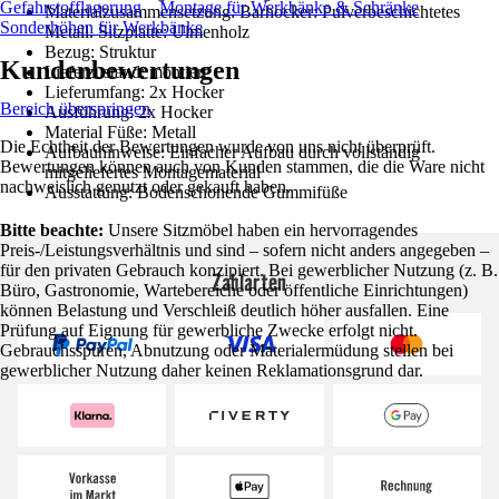
Gefahrstofflagerung
Montage für Werkbänke & Schränke
Materialzusammensetzung: Barhocker: Pulverbeschichtetes
Sonderhöhen für Werkbänke
Metall. Sitzplatte: Ulmenholz
Bezug: Struktur
Kundenbewertungen
Lieferzustand: montiert
Lieferumfang: 2x Hocker
Bereich überspringen
Ausführung: 2x Hocker
Material Füße: Metall
Die Echtheit der Bewertungen wurde von uns nicht überprüft.
Aufbauhinweise: Einfacher Aufbau durch vollständig
Bewertungen können auch von Kunden stammen, die die Ware nicht
mitgeliefertes Montagematerial
nachweislich genutzt oder gekauft haben.
Ausstattung: Bodenschonende Gummifüße
Bitte beachte:
Unsere Sitzmöbel haben ein hervorragendes
Preis-/Leistungsverhältnis und sind – sofern nicht anders angegeben –
für den privaten Gebrauch konzipiert. Bei gewerblicher Nutzung (z. B.
Zahlarten
Büro, Gastronomie, Wartebereiche oder öffentliche Einrichtungen)
können Belastung und Verschleiß deutlich höher ausfallen. Eine
Prüfung auf Eignung für gewerbliche Zwecke erfolgt nicht.
Gebrauchsspuren, Abnutzung oder Materialermüdung stellen bei
gewerblicher Nutzung daher keinen Reklamationsgrund dar.