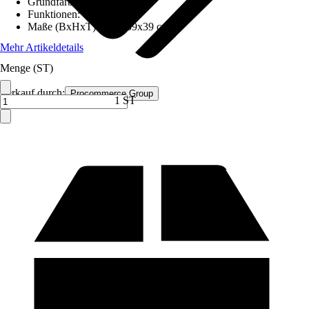
Grundfarbe
:
Rot
Funktionen
:
-
Maße (BxHxT)
:
45,5x39x39 cm
Mehr Artikeldetails
Menge (ST)
Verkauf durch:
Procommerce Group
1 ST