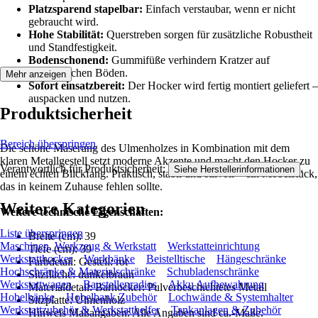
Platzsparend stapelbar:
Einfach verstaubar, wenn er nicht
gebraucht wird.
Hohe Stabilität:
Querstreben sorgen für zusätzliche Robustheit
und Standfestigkeit.
Bodenschonend:
Gummifüße verhindern Kratzer auf
empfindlichen Böden.
Mehr anzeigen
Sofort einsatzbereit:
Der Hocker wird fertig montiert geliefert –
auspacken und nutzen.
Produktsicherheit
Bereich überspringen
Die schöne Maserung des Ulmenholzes in Kombination mit dem
klaren Metallgestell setzt moderne Akzente und macht den Hocker zu
Verantwortlich für Produktsicherheit:
.
Siehe Herstellerinformationen
einem echten Blickfang. Praktisch, stabil und stilvoll – ein Möbelstück,
das in keinem Zuhause fehlen sollte.
Weitere Kategorien
Weitere technische Eigenschaften:
Liste überspringen
Breite (cm): 39
Maschinen, Werkzeug & Werkstatt
Werkstatteinrichtung
Tiefe (cm): 39
Werkstatthocker
Werkbänke
Beistelltische
Hängeschränke
Farbdetail: Gestell: rot
Hochschränke & Materialschränke
Schubladenschränke
Sitzfläche: dunkelbraun
Werkstattwagen
Baustellenradios
Akku Aufbewahrung
Materialdetail: Barhocker: Pulverbeschichtetes Metall
Hobelbänke
Hobelbank Zubehör
Lochwände & Systemhalter
Sitzplatte: Ulmenholz
Werkstattzubehör & Werkstatthelfer
Tankanlagen & Zubehör
Hinweis Maßangaben: Alle Angaben sind ca.-Maße.