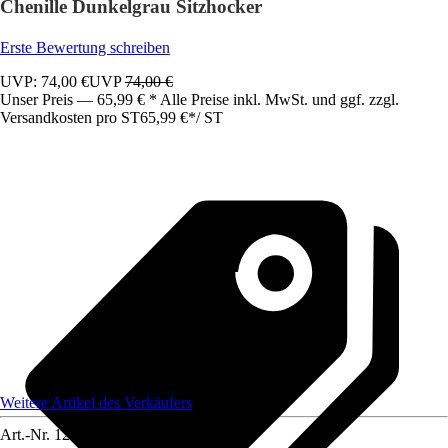
Chenille Dunkelgrau Sitzhocker
Erste Bewertung schreiben
UVP: 74,00 €
UVP
74,00 €
Unser Preis — 65,99 € * Alle Preise inkl. MwSt. und ggf. zzgl.
Versandkosten pro ST
65,99 €
*
/
ST
Weitere Artikel des Verkäufers
Art.-Nr.
12585255