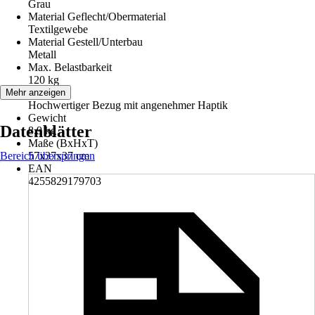
Grau
Material Geflecht/Obermaterial
Textilgewebe
Material Gestell/Unterbau
Metall
Max. Belastbarkeit
120 kg
Hinweis
Mehr anzeigen
Hochwertiger Bezug mit angenehmer Haptik
Gewicht
Datenblätter
8,9 kg
Maße (BxHxT)
Bereich überspringen
57x37x37 cm
EAN
4255829179703