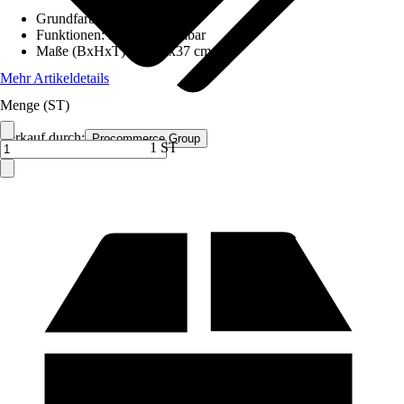
Grundfarbe
:
Grau
Funktionen
:
Höhenverstellbar
Maße (BxHxT)
:
57x37x37 cm
Mehr Artikeldetails
Menge (ST)
Verkauf durch:
Procommerce Group
1 ST