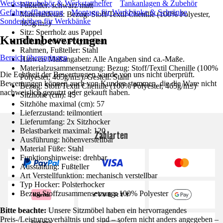
Werkstattzubehör & Werkstatthelfer
Tankanlagen & Zubehör
Fußteller: schwarz matt
Gefahrstofflagerung
Montage für Werkbänke & Schränke
Materialdetail: Bezug: Stoff/Textil Chenille (100% Polyester,
Sonderhöhen für Werkbänke
465g/m≤)
Sitz: Sperrholz aus Pappel
Kundenbewertungen
Füllung: 100% Polyurethan
Rahmen, Fußteller: Stahl
Bereich überspringen
Hinweis Maßangaben: Alle Angaben sind ca.-Maße.
Materialzusammensetzung: Bezug: Stoff/Textil Chenille (100%
Die Echtheit der Bewertungen wurde von uns nicht überprüft.
Polyester, 465g/m≤). Gestell: Stahl
Bewertungen können auch von Kunden stammen, die die Ware nicht
Bezug: Stoff/Textil Chenille (100% Polyester, 465g/m≤)
nachweislich genutzt oder gekauft haben.
Sitzhöhe (cm): 45
Sitzhöhe maximal (cm): 57
Lieferzustand: teilmontiert
Lieferumfang: 2x Sitzhocker
Belastbarkeit maximal: 120
Zahlarten
Ausführung: höhenverstellbar
Material Füße: Stahl
Funktionshinweise: drehbar
Ausstattung: Fußteller
Art Verstellfunktion: mechanisch verstellbar
Typ Hocker: Polsterhocker
Bezug Stoffzusammensetzung: 100% Polyester
Bitte beachte:
Unsere Sitzmöbel haben ein hervorragendes
Preis-/Leistungsverhältnis und sind – sofern nicht anders angegeben –