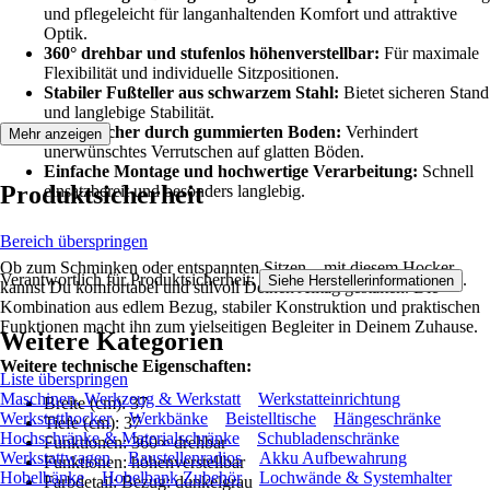
und pflegeleicht für langanhaltenden Komfort und attraktive
Optik.
360° drehbar und stufenlos höhenverstellbar:
Für maximale
Flexibilität und individuelle Sitzpositionen.
Stabiler Fußteller aus schwarzem Stahl:
Bietet sicheren Stand
und langlebige Stabilität.
Rutschsicher durch gummierten Boden:
Verhindert
Mehr anzeigen
unerwünschtes Verrutschen auf glatten Böden.
Einfache Montage und hochwertige Verarbeitung:
Schnell
Produktsicherheit
einsatzbereit und besonders langlebig.
Bereich überspringen
Ob zum Schminken oder entspannten Sitzen – mit diesem Hocker
Verantwortlich für Produktsicherheit:
.
Siehe Herstellerinformationen
kannst Du komfortabel und stilvoll Deinen Alltag gestalten. Die
Kombination aus edlem Bezug, stabiler Konstruktion und praktischen
Funktionen macht ihn zum vielseitigen Begleiter in Deinem Zuhause.
Weitere Kategorien
Weitere technische Eigenschaften:
Liste überspringen
Maschinen, Werkzeug & Werkstatt
Werkstatteinrichtung
Breite (cm): 37
Werkstatthocker
Werkbänke
Beistelltische
Hängeschränke
Tiefe (cm): 37
Hochschränke & Materialschränke
Schubladenschränke
Funktionen: 360∞ drehbar
Werkstattwagen
Baustellenradios
Akku Aufbewahrung
Funktionen: höhenverstellbar
Hobelbänke
Hobelbank Zubehör
Lochwände & Systemhalter
Farbdetail: Bezug: dunkelgrau