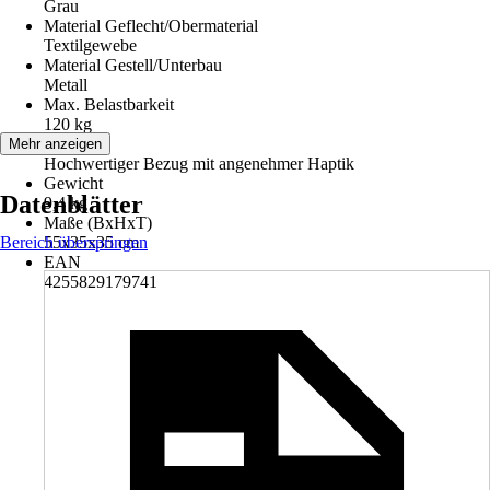
Grau
Material Geflecht/Obermaterial
Textilgewebe
Material Gestell/Unterbau
Metall
Max. Belastbarkeit
120 kg
Hinweis
Mehr anzeigen
Hochwertiger Bezug mit angenehmer Haptik
Gewicht
Datenblätter
9,4 kg
Maße (BxHxT)
Bereich überspringen
55x35x35 cm
EAN
4255829179741