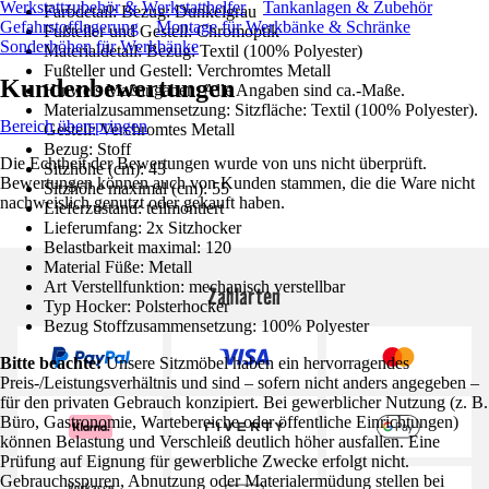
Werkstattzubehör & Werkstatthelfer
Tankanlagen & Zubehör
Farbdetail: Bezug: Dunkelgrau
Gefahrstofflagerung
Montage für Werkbänke & Schränke
Fußteller und Gestell: Chromoptik
Sonderhöhen für Werkbänke
Materialdetail: Bezug: Textil (100% Polyester)
Fußteller und Gestell: Verchromtes Metall
Kundenbewertungen
Hinweis Maßangaben: Alle Angaben sind ca.-Maße.
Materialzusammensetzung: Sitzfläche: Textil (100% Polyester).
Bereich überspringen
Gestell: Verchromtes Metall
Bezug: Stoff
Die Echtheit der Bewertungen wurde von uns nicht überprüft.
Sitzhöhe (cm): 43
Bewertungen können auch von Kunden stammen, die die Ware nicht
Sitzhöhe maximal (cm): 55
nachweislich genutzt oder gekauft haben.
Lieferzustand: teilmontiert
Lieferumfang: 2x Sitzhocker
Belastbarkeit maximal: 120
Material Füße: Metall
Art Verstellfunktion: mechanisch verstellbar
Zahlarten
Typ Hocker: Polsterhocker
Bezug Stoffzusammensetzung: 100% Polyester
Bitte beachte:
Unsere Sitzmöbel haben ein hervorragendes
Preis-/Leistungsverhältnis und sind – sofern nicht anders angegeben –
für den privaten Gebrauch konzipiert. Bei gewerblicher Nutzung (z. B.
Büro, Gastronomie, Wartebereiche oder öffentliche Einrichtungen)
können Belastung und Verschleiß deutlich höher ausfallen. Eine
Prüfung auf Eignung für gewerbliche Zwecke erfolgt nicht.
Gebrauchsspuren, Abnutzung oder Materialermüdung stellen bei