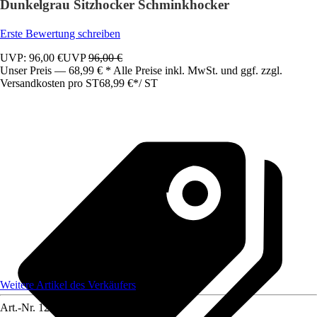
Dunkelgrau Sitzhocker Schminkhocker
Erste Bewertung schreiben
UVP: 96,00 €
UVP
96,00 €
Unser Preis — 68,99 € * Alle Preise inkl. MwSt. und ggf. zzgl.
Versandkosten pro ST
68,99 €
*
/
ST
Weitere Artikel des Verkäufers
Art.-Nr.
12585090