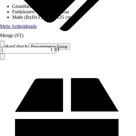
Grundfarbe
:
Grau
Funktionen
:
Höhenverstellbar
Maße (BxHxT)
:
55x35x35 cm
Mehr Artikeldetails
Menge (ST)
Verkauf durch:
Procommerce Group
1 ST