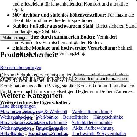
und pflegeleicht für langanhaltenden Komfort und attraktive
Optik.
360° drehbar und stufenlos höhenverstellbar:
Für maximale
Flexibilität und individuelle Sitzpositionen.
Stabiler Fußteller aus schwarzem Stahl:
Bietet sicheren Stand
und langlebige Stabilität.
Rutschsicher durch gummierten Boden:
Verhindert
Mehr anzeigen
unerwünschtes Verrutschen auf glatten Böden.
Einfache Montage und hochwertige Verarbeitung:
Schnell
Produktsicherheit
einsatzbereit und besonders langlebig.
Bereich überspringen
Ob zum Schminken oder entspannten Sitzen – mit diesem Hocker
Verantwortlich für Produktsicherheit:
.
Siehe Herstellerinformationen
kannst Du komfortabel und stilvoll Deinen Alltag gestalten. Die
Kombination aus edlem Bezug, stabiler Konstruktion und praktischen
Funktionen macht ihn zum vielseitigen Begleiter in Deinem Zuhause.
Weitere Kategorien
Weitere technische Eigenschaften:
Liste überspringen
Maschinen, Werkzeug & Werkstatt
Werkstatteinrichtung
Breite (cm): 35
Werkstatthocker
Werkbänke
Beistelltische
Hängeschränke
Tiefe (cm): 35
Hochschränke & Materialschränke
Schubladenschränke
Durchmesser: 38,5
Werkstattwagen
Baustellenradios
Akku Aufbewahrung
Funktionen: 360∞ drehbar
Hobelbänke
Hobelbank Zubehör
Lochwände & Systemhalter
Funktionen: höhenverstellbar