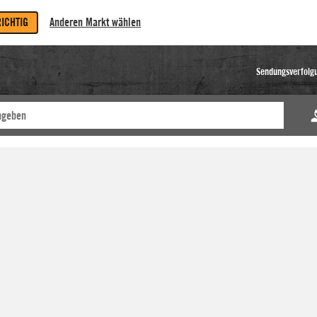
RICHTIG
Anderen Markt wählen
Sendungsverfolg