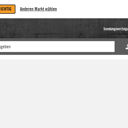
RICHTIG
Anderen Markt wählen
Sendungsverfolg