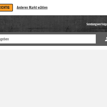
RICHTIG
Anderen Markt wählen
Sendungsverfolg