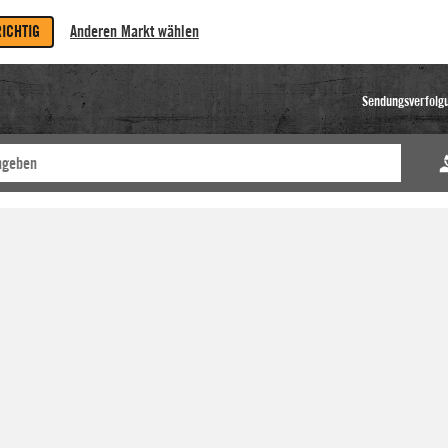
RICHTIG
Anderen Markt wählen
Sendungsverfolg