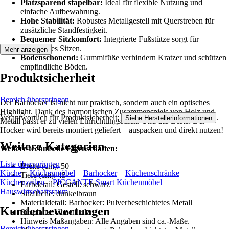
Platzsparend stapelbar:
Ideal für flexible Nutzung und
einfache Aufbewahrung.
Hohe Stabilität:
Robustes Metallgestell mit Querstreben für
zusätzliche Standfestigkeit.
Bequemer Sitzkomfort:
Integrierte Fußstütze sorgt für
entspanntes Sitzen.
Mehr anzeigen
Bodenschonend:
Gummifüße verhindern Kratzer und schützen
empfindliche Böden.
Produktsicherheit
Bereich überspringen
Der Barhocker ist nicht nur praktisch, sondern auch ein optisches
Highlight. Dank des harmonischen Zusammenspiels von Holz und
Verantwortlich für Produktsicherheit:
.
Siehe Herstellerinformationen
Metall passt er zu vielen Einrichtungsstilen. Und das Beste: Der
Hocker wird bereits montiert geliefert – auspacken und direkt nutzen!
Weitere Kategorien
Weitere technische Eigenschaften:
Liste überspringen
Breite (cm): 50
Küche
Küchenmöbel
Barhocker
Küchenschränke
Tiefe (cm): 45
Küchenzeilen
PICCANTE Smart Küchenmöbel
Farbdetail: Gestell: schwarz
Hauswirtschaftsraum
Sitzfläche: dunkelbraun
Materialdetail: Barhocker: Pulverbeschichtetes Metall
Kundenbewertungen
Sitzplatte: Ulmenholz
Hinweis Maßangaben: Alle Angaben sind ca.-Maße.
Bereich überspringen