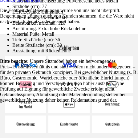
Materialzusammensetzung: Pulverbeschichtetes Metall
Sitzhöhe (cm): 77
Die Echtheit der Bewertungen wurde von uns nicht überprüft.
Lieferzustand: teilmontiert
Bewertungen können auch von Kunden stammen, die die Ware nicht
Lieferumfang: 2x Barhocker
nachweislich genutzt oder gekauft haben.
Belastbarkeit maximal: 120
Ausführung: Extra hohe Rückenlehne
Material Füße: Metall
Tiefe Sitzfläche (cm): 36
Breite Sitzfläche (cm): 33
Zahlarten
Ausstattung: mit Rückenlehne
Bitte beachte:
Unsere Sitzmöbel haben ein hervorragendes
Preis-/Leistungsverhältnis und sind – sofern nicht anders angegeben –
für den privaten Gebrauch konzipiert. Bei gewerblicher Nutzung (z. B.
Büro, Gastronomie, Wartebereiche oder öffentliche Einrichtungen)
können Belastung und Verschleiß deutlich höher ausfallen. Eine
Prüfung auf Eignung für gewerbliche Zwecke erfolgt nicht.
Gebrauchsspuren, Abnutzung oder Materialermüdung stellen bei
gewerblicher Nutzung daher keinen Reklamationsgrund dar.