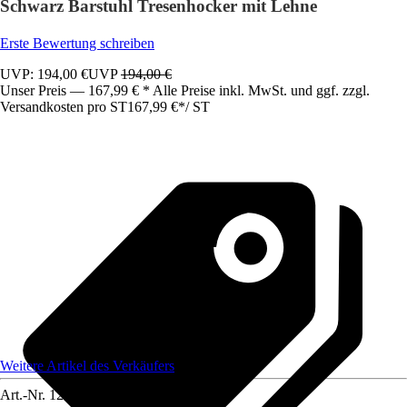
Schwarz Barstuhl Tresenhocker mit Lehne
Erste Bewertung schreiben
UVP: 194,00 €
UVP
194,00 €
Unser Preis — 167,99 € * Alle Preise inkl. MwSt. und ggf. zzgl.
Versandkosten pro ST
167,99 €
*
/
ST
Weitere Artikel des Verkäufers
Art.-Nr.
12585310