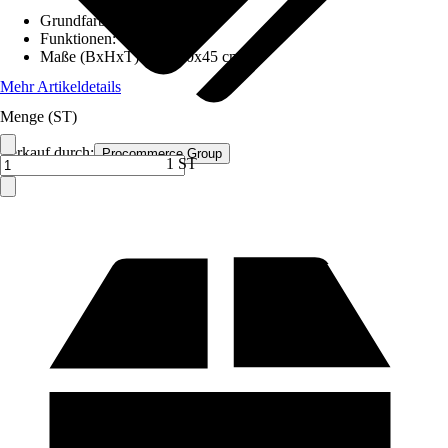
Grundfarbe
:
Schwarz
Funktionen
:
-
Maße (BxHxT)
:
117x50x45 cm
Mehr Artikeldetails
Menge (ST)
Verkauf durch:
Procommerce Group
1 ST