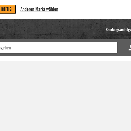
RICHTIG
Anderen Markt wählen
Sendungsverfolg