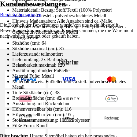
Kundenbewertungen
Fußteller und Gestell: schwarz
Materialdetail: Bezug: Stoff/Textil (100% Polyester)
Bereich überspringen
Fußteller und Gestell: pulverbeschichtetes Metall
Hinweis Maßangaben: Alle Angaben sind ca.-Maße.
Die Echtheit der Bewertungen wurde von uns nicht überprüft.
Materialzusammensetzung: Bezug:Textil (100% Polyester .
Bewertungen können auch von Kunden stammen, die die Ware nicht
Gestell:pulverbeschichtetes Metall
nachweislich genutzt oder gekauft haben.
Bezug: Textil
Sitzhöhe (cm): 64
Sitzhöhe maximal (cm): 85
Lieferzustand: teilmontiert
Lieferumfang: 2x Barhocker
Zahlarten
Belastbarkeit maximal: 120
Ausführung: dunkler Fußteller
Material Füße: Metall
Materialhinweis: Fußteller und Gestell: pulverbeschichtetes
Metall
Tiefe Sitzfläche (cm): 38
Breite Sitzfläche (cm): 42
Ausstattung: mit Rückenlehne
Höhenverstellbar bis (cm): 116
Höhenverstellbar von (cm): 95
Stoffzusammensetzung: 100% Polyester
Füße Form: Rund
Bitte beachte:
Unsere Sitzmöbel haben ein hervorragendes