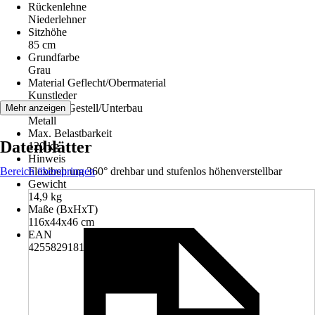
Rückenlehne
Niederlehner
Sitzhöhe
85 cm
Grundfarbe
Grau
Material Geflecht/Obermaterial
Kunstleder
Material Gestell/Unterbau
Mehr anzeigen
Metall
Max. Belastbarkeit
Datenblätter
120 kg
Hinweis
Bereich überspringen
Flexibel: um 360° drehbar und stufenlos höhenverstellbar
Gewicht
14,9 kg
Maße (BxHxT)
116x44x46 cm
EAN
4255829181454