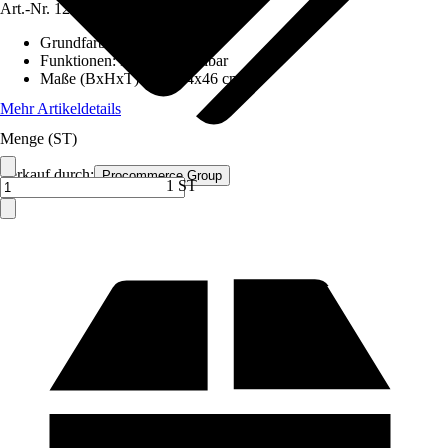
Art.-Nr.
12585167
Grundfarbe
:
Grau
Funktionen
:
Höhenverstellbar
Maße (BxHxT)
:
116x44x46 cm
Mehr Artikeldetails
Menge (ST)
Verkauf durch:
Procommerce Group
1 ST