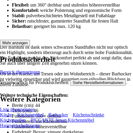
Flexibel:
um 360° drehbar und stufenlos höhenverstellbar
Komfortabel:
weiche Polsterung und ergonomische Form
Stabil:
pulverbeschichtetes Metallgestell mit Fußablage
Sicher:
rutschfester, gummierter Standfuß für festen Halt
Belastbar:
geeignet bis max. 120 kg
Mehr anzeigen
Der Barstuhl ist dank seines schwarzen Standfußes nicht nur optisch
ein Highlight, sondern überzeugt auch durch seine hohe Funktionalität.
Die Fußablage rundet den Sitzkomfort perfekt ab und sorgt dafür, dass
Produktsicherheit
Sie auch über längere Zeit angenehm sitzen können.
Bereich überspringen
Ob in der Küche, am Tresen oder im Wohnbereich – dieser Barhocker
ist vielseitig einsetzbar und wird garantiert zum stilvollen Blickfang in
Verantwortlich für Produktsicherheit:
.
Siehe Herstellerinformationen
Ihrem Zuhause.
Weitere technische Eigenschaften:
Weitere Kategorien
Breite (cm): 44
Liste überspringen
Tiefe (cm): 46
Küche
Küchenmöbel
Barhocker
Küchenschränke
Funktionen: 360∞ drehbar
Küchenzeilen
PICCANTE Smart Küchenmöbel
Funktionen: mit Rückenlehne
Hauswirtschaftsraum
Funktionen: höhenverstellbar
Farbdetail: Bezug: vintage dunkelgrau