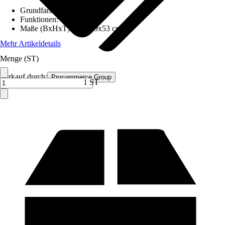
Grundfarbe
:
Braun
Funktionen
:
-
Maße (BxHxT)
:
105x39x53 cm
Mehr Artikeldetails
Menge (ST)
Verkauf durch:
Procommerce Group
1 ST