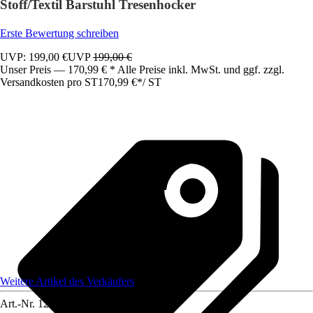
Stoff/Textil Barstuhl Tresenhocker
Erste Bewertung schreiben
UVP: 199,00 €
UVP
199,00 €
Unser Preis — 170,99 € * Alle Preise inkl. MwSt. und ggf. zzgl.
Versandkosten pro ST
170,99 €
*
/
ST
Weitere Artikel des Verkäufers
Art.-Nr.
12585205