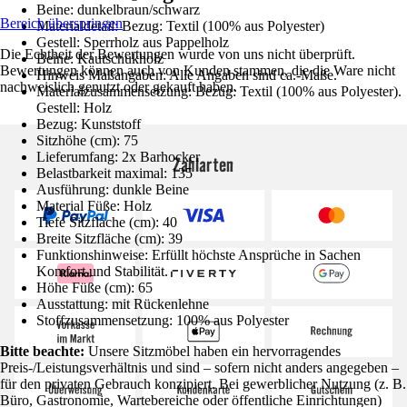
Beine: dunkelbraun/schwarz
Bereich überspringen
Materialdetail: Bezug: Textil (100% aus Polyester)
Gestell: Sperrholz aus Pappelholz
Die Echtheit der Bewertungen wurde von uns nicht überprüft.
Beine: Kautschukholz
Bewertungen können auch von Kunden stammen, die die Ware nicht
Hinweis Maßangaben: Alle Angaben sind ca.-Maße.
nachweislich genutzt oder gekauft haben.
Materialzusammensetzung: Bezug: Textil (100% aus Polyester).
Gestell: Holz
Bezug: Kunststoff
Sitzhöhe (cm): 75
Lieferumfang: 2x Barhocker
Zahlarten
Belastbarkeit maximal: 135
Ausführung: dunkle Beine
Material Füße: Holz
Tiefe Sitzfläche (cm): 40
Breite Sitzfläche (cm): 39
Funktionshinweise: Erfüllt höchste Ansprüche in Sachen
Komfort und Stabilität.
Höhe Füße (cm): 65
Ausstattung: mit Rückenlehne
Stoffzusammensetzung: 100% aus Polyester
Bitte beachte:
Unsere Sitzmöbel haben ein hervorragendes
Preis-/Leistungsverhältnis und sind – sofern nicht anders angegeben –
für den privaten Gebrauch konzipiert. Bei gewerblicher Nutzung (z. B.
Büro, Gastronomie, Wartebereiche oder öffentliche Einrichtungen)