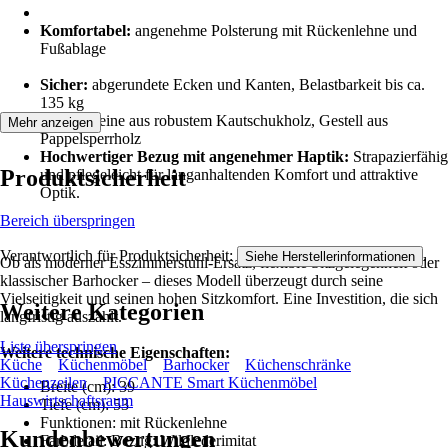
Komfortabel:
angenehme Polsterung mit Rückenlehne und
Fußablage
Sicher:
abgerundete Ecken und Kanten, Belastbarkeit bis ca.
135 kg
Stabil:
Beine aus robustem Kautschukholz, Gestell aus
Mehr anzeigen
Pappelsperrholz
Hochwertiger Bezug mit angenehmer Haptik:
Strapazierfähig
Produktsicherheit
und pflegeleicht für langanhaltenden Komfort und attraktive
Optik.
Bereich überspringen
Verantwortlich für Produktsicherheit:
.
Siehe Herstellerinformationen
Ob als moderner Esszimmerstuhl-Ersatz, flexible Sitzgelegenheit oder
klassischer Barhocker – dieses Modell überzeugt durch seine
Vielseitigkeit und seinen hohen Sitzkomfort. Eine Investition, die sich
Weitere Kategorien
langfristig auszahlt.
Liste überspringen
Weitere technische Eigenschaften:
Küche
Küchenmöbel
Barhocker
Küchenschränke
Küchenzeilen
PICCANTE Smart Küchenmöbel
Breite (cm): 39
Hauswirtschaftsraum
Tiefe (cm): 53
Funktionen: mit Rückenlehne
Kundenbewertungen
Farbdetail: Bezug: Wildlederimitat