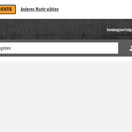
RICHTIG
Anderen Markt wählen
Sendungsverfolg