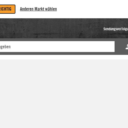
RICHTIG
Anderen Markt wählen
Sendungsverfolg