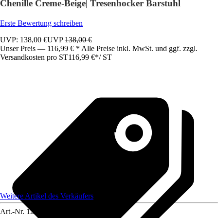
Chenille Creme-Beige| Tresenhocker Barstuhl
Erste Bewertung schreiben
UVP: 138,00 €
UVP
138,00 €
Unser Preis — 116,99 € * Alle Preise inkl. MwSt. und ggf. zzgl.
Versandkosten pro ST
116,99 €
*
/
ST
Weitere Artikel des Verkäufers
Art.-Nr.
12585171