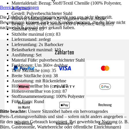
Materialdetail: Bezug: Stoff/Textil Chenille (100% Polyester,
Bereich überspringen
465g/m≤)
Gestell: Pulverbeschichteter Stahl
Die Echtheit der Bewertungen wurde von uns nicht überprüft.
Hinweis Maßangaben: Alle Angaben sind ca.-Maße.
Bewertungen können auch von Kunden stammen, die die Ware nicht
Bezug: Stoff/Textil Chenille (100% Polyester, 465g/m≤)
nachweislich genutzt oder gekauft haben.
Sitzhöhe (cm): 63
Sitzhöhe maximal (cm): 83
Lieferzustand: zerlegt
Lieferumfang: 2x Barhocker
Belastbarkeit maximal: 110
Zahlarten
Ausführung: Set
Material Füße: pulverbeschichteter Stahl
Funktionen: Um 360∞ drehbar
Tiefe Sitzfläche (cm): 35
Breite Sitzfläche (cm): 38
Ausstattung: mit Rückenlehne
Höhenverstellbar bis (cm): 107
Höhenverstellbar von (cm): 87
Stoffzusammensetzung: 100% Polyester
Füße Form: Rund
Bitte beachte:
Unsere Sitzmöbel haben ein hervorragendes
Preis-/Leistungsverhältnis und sind – sofern nicht anders angegeben –
für den privaten Gebrauch konzipiert. Bei gewerblicher Nutzung (z. B.
Büro, Gastronomie, Wartebereiche oder öffentliche Einrichtungen)