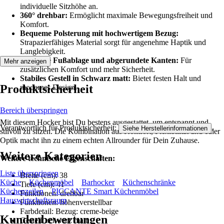
individuelle Sitzhöhe an.
360° drehbar:
Ermöglicht maximale Bewegungsfreiheit und
Komfort.
Bequeme Polsterung mit hochwertigem Bezug:
Strapazierfähiges Material sorgt für angenehme Haptik und
Langlebigkeit.
Inklusive Fußablage und abgerundete Kanten:
Für
Mehr anzeigen
zusätzlichen Komfort und mehr Sicherheit.
Stabiles Gestell in Schwarz matt:
Bietet festen Halt und
Produktsicherheit
modernes Design.
Bereich überspringen
Mit diesem Hocker bist Du bestens ausgestattet, um entspannt und
Verantwortlich für Produktsicherheit:
.
Siehe Herstellerinformationen
stilvoll zu sitzen. Die Kombination aus Komfort, Flexibilität und edler
Optik macht ihn zu einem echten Allrounder für Dein Zuhause.
Weitere Kategorien
Weitere technische Eigenschaften:
Liste überspringen
Breite (cm): 38
Küche
Küchenmöbel
Barhocker
Küchenschränke
Tiefe (cm): 41
Küchenzeilen
PICCANTE Smart Küchenmöbel
Funktionen: drehbar
Hauswirtschaftsraum
Funktionen: höhenverstellbar
Farbdetail: Bezug: creme-beige
Kundenbewertungen
Gestell: schwarz matt