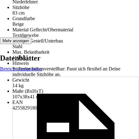
Niederlehner
Sitzhöhe
83 cm
Grundfarbe
Beige
Material Geflecht/Obermaterial
Textilgewebe
Material Gestell/Unterbau
Mehr anzeigen
Stahl
Max. Belastbarkeit
Datenblätter
110 kg
Hinweis
Bereich überspringen
Stufenlos höhenverstellbar: Passt sich flexibel an Deine
individuelle Sitzhöhe an.
Gewicht
14 kg
Maße (BxHxT)
107x38x41 cm
EAN
4255829180235