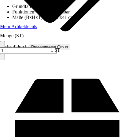
Grundfarbe
:
Beige
Funktionen
:
Höhenverstellbar
Maße (BxHxT)
:
107x38x41 cm
Mehr Artikeldetails
Menge (ST)
Verkauf durch:
Procommerce Group
1 ST