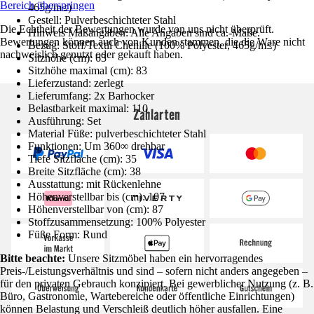
Bereich überspringen
465g/m≤)
Gestell: Pulverbeschichteter Stahl
Die Echtheit der Bewertungen wurde von uns nicht überprüft.
Hinweis Maßangaben: Alle Angaben sind ca.-Maße.
Bewertungen können auch von Kunden stammen, die die Ware nicht
Bezug: Stoff/Textil Chenille (100% Polyester, 465g/m≤)
nachweislich genutzt oder gekauft haben.
Sitzhöhe (cm): 63
Sitzhöhe maximal (cm): 83
Lieferzustand: zerlegt
Lieferumfang: 2x Barhocker
Belastbarkeit maximal: 110
Zahlarten
Ausführung: Set
Material Füße: pulverbeschichteter Stahl
Funktionen: Um 360∞ drehbar
Tiefe Sitzfläche (cm): 35
Breite Sitzfläche (cm): 38
Ausstattung: mit Rückenlehne
Höhenverstellbar bis (cm): 107
Höhenverstellbar von (cm): 87
Stoffzusammensetzung: 100% Polyester
Füße Form: Rund
Bitte beachte:
Unsere Sitzmöbel haben ein hervorragendes
Preis-/Leistungsverhältnis und sind – sofern nicht anders angegeben –
für den privaten Gebrauch konzipiert. Bei gewerblicher Nutzung (z. B.
Büro, Gastronomie, Wartebereiche oder öffentliche Einrichtungen)
können Belastung und Verschleiß deutlich höher ausfallen. Eine