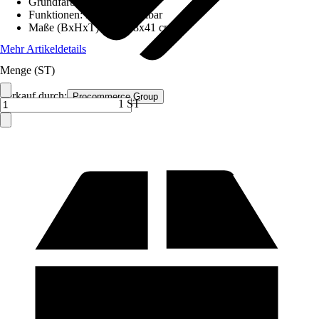
Grundfarbe
:
Braun
Funktionen
:
Höhenverstellbar
Maße (BxHxT)
:
107x38x41 cm
Mehr Artikeldetails
Menge (ST)
Verkauf durch:
Procommerce Group
1 ST