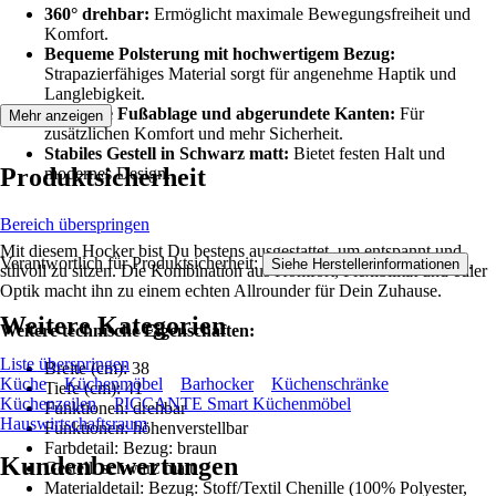
360° drehbar:
Ermöglicht maximale Bewegungsfreiheit und
Komfort.
Bequeme Polsterung mit hochwertigem Bezug:
Strapazierfähiges Material sorgt für angenehme Haptik und
Langlebigkeit.
Inklusive Fußablage und abgerundete Kanten:
Für
Mehr anzeigen
zusätzlichen Komfort und mehr Sicherheit.
Stabiles Gestell in Schwarz matt:
Bietet festen Halt und
Produktsicherheit
modernes Design.
Bereich überspringen
Mit diesem Hocker bist Du bestens ausgestattet, um entspannt und
Verantwortlich für Produktsicherheit:
.
Siehe Herstellerinformationen
stilvoll zu sitzen. Die Kombination aus Komfort, Flexibilität und edler
Optik macht ihn zu einem echten Allrounder für Dein Zuhause.
Weitere Kategorien
Weitere technische Eigenschaften:
Liste überspringen
Breite (cm): 38
Küche
Küchenmöbel
Barhocker
Küchenschränke
Tiefe (cm): 41
Küchenzeilen
PICCANTE Smart Küchenmöbel
Funktionen: drehbar
Hauswirtschaftsraum
Funktionen: höhenverstellbar
Farbdetail: Bezug: braun
Kundenbewertungen
Gestell: schwarz matt
Materialdetail: Bezug: Stoff/Textil Chenille (100% Polyester,