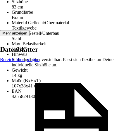
Sitzhöhe
83 cm
Grundfarbe
Braun
Material Geflecht/Obermaterial
Textilgewebe
Material Gestell/Unterbau
Mehr anzeigen
Stahl
Max. Belastbarkeit
Datenblätter
110 kg
Hinweis
Bereich überspringen
Stufenlos höhenverstellbar: Passt sich flexibel an Deine
individuelle Sitzhöhe an.
Gewicht
14 kg
Maße (BxHxT)
107x38x41 cm
EAN
4255829180242