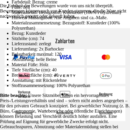
Farbdetail: Bezug: creme
Die Echtheit der Bewertungen wurde von uns nicht überprüft.
Füße: hell
Bewertungen können auch von Kunden stammen, die die Ware nicht
Materialdetail: Bezugsstoff: Kunstleder (100% Polyurethan)
nachweislich genutzt oder gekauft haben.
Hinweis Maßangaben: Alle Angaben sind ca.-Maße.
Materialzusammensetzung: Bezugsstoff: Kunstleder (100%
Polyurethan)
Bezug: Kunstleder
Sitzhöhe (cm): 74
Zahlarten
Lieferzustand: zerlegt
Lieferumfang: 2x Barhocker
Belastbarkeit maximal: 120
Ausführung: helle Beine
Material Füße: Holz
Tiefe Sitzfläche (cm): 40
Breite Sitzfläche (cm): 40
Ausstattung: mit Rückenlehne
Stoffzusammensetzung: 100% Polyurethan
Bitte beachte:
Unsere Sitzmöbel haben ein hervorragendes
Preis-/Leistungsverhältnis und sind – sofern nicht anders angegeben –
für den privaten Gebrauch konzipiert. Bei gewerblicher Nutzung (z. B.
Büro, Gastronomie, Wartebereiche oder öffentliche Einrichtungen)
können Belastung und Verschleiß deutlich höher ausfallen. Eine
Prüfung auf Eignung für gewerbliche Zwecke erfolgt nicht.
Gebrauchsspuren, Abnutzung oder Materialermüdung stellen bei