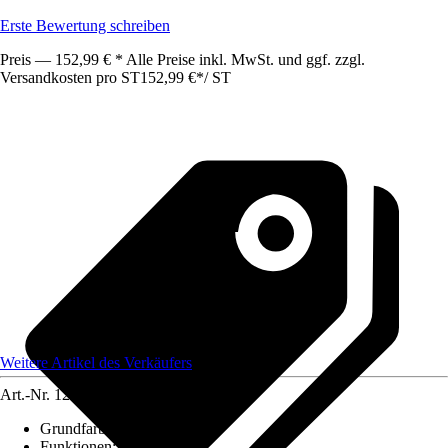
Erste Bewertung schreiben
Preis — 152,99 € * Alle Preise inkl. MwSt. und ggf. zzgl.
Versandkosten pro ST
152,99 €
*
/
ST
Weitere Artikel des Verkäufers
Art.-Nr.
12584876
Grundfarbe
:
Beige
Funktionen
:
-