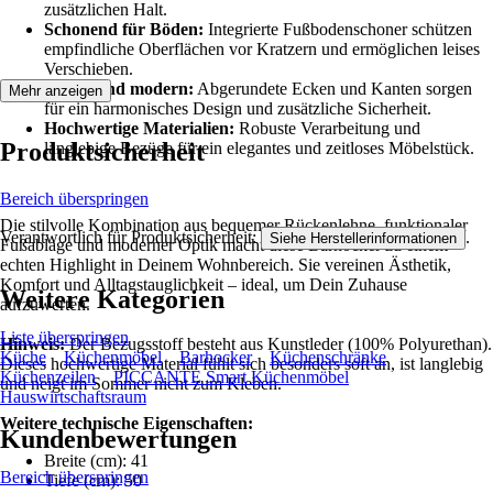
zusätzlichen Halt.
Schonend für Böden:
Integrierte Fußbodenschoner schützen
empfindliche Oberflächen vor Kratzern und ermöglichen leises
Verschieben.
Sicher und modern:
Abgerundete Ecken und Kanten sorgen
Mehr anzeigen
für ein harmonisches Design und zusätzliche Sicherheit.
Hochwertige Materialien:
Robuste Verarbeitung und
Produktsicherheit
langlebige Bezüge für ein elegantes und zeitloses Möbelstück.
Bereich überspringen
Die stilvolle Kombination aus bequemer Rückenlehne, funktionaler
Verantwortlich für Produktsicherheit:
.
Siehe Herstellerinformationen
Fußablage und moderner Optik macht diese Barhocker zu einem
echten Highlight in Deinem Wohnbereich. Sie vereinen Ästhetik,
Komfort und Alltagstauglichkeit – ideal, um Dein Zuhause
Weitere Kategorien
aufzuwerten.
Liste überspringen
Hinweis:
Der Bezugsstoff besteht aus Kunstleder (100% Polyurethan).
Küche
Küchenmöbel
Barhocker
Küchenschränke
Dieses hochwertige Material fühlt sich besonders soft an, ist langlebig
Küchenzeilen
PICCANTE Smart Küchenmöbel
und neigt im Sommer nicht zum Kleben.
Hauswirtschaftsraum
Weitere technische Eigenschaften:
Kundenbewertungen
Breite (cm): 41
Bereich überspringen
Tiefe (cm): 50