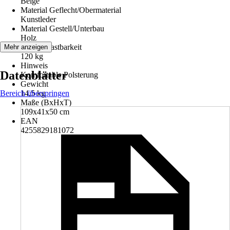
Beige
Material Geflecht/Obermaterial
Kunstleder
Material Gestell/Unterbau
Holz
Max. Belastbarkeit
Mehr anzeigen
120 kg
Hinweis
Datenblätter
Komfortable Polsterung
Gewicht
Bereich überspringen
14,5 kg
Maße (BxHxT)
109x41x50 cm
EAN
4255829181072