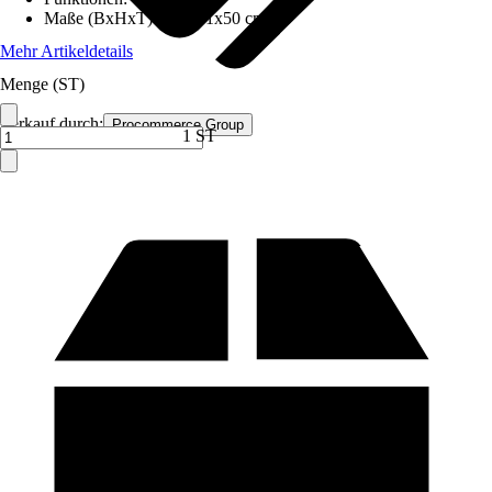
Maße (BxHxT)
:
109x41x50 cm
Mehr Artikeldetails
Menge (ST)
Verkauf durch:
Procommerce Group
1 ST