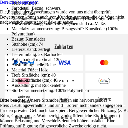
Bereich überspringen
Tiefe (cm): 50
Farbdetail: Bezug: schwarz
Die Echtheit der Bewertungen wurde von uns nicht überprüft.
Füße: dunkel
Bewertungen können auch von Kunden stammen, die die Ware nicht
Materialdetail: Bezugsstoff: Kunstleder (100% Polyurethan)
nachweislich genutzt oder gekauft haben.
Hinweis Maßangaben: Alle Angaben sind ca.-Maße.
Materialzusammensetzung: Bezugsstoff: Kunstleder (100%
Polyurethan)
Bezug: Kunstleder
Sitzhöhe (cm): 74
Zahlarten
Lieferzustand: zerlegt
Lieferumfang: 2x Barhocker
Belastbarkeit maximal: 120
Ausführung: helle Beine
Material Füße: Holz
Tiefe Sitzfläche (cm): 40
Breite Sitzfläche (cm): 40
Ausstattung: mit Rückenlehne
Stoffzusammensetzung: 100% Polyurethan
Bitte beachte:
Unsere Sitzmöbel haben ein hervorragendes
Preis-/Leistungsverhältnis und sind – sofern nicht anders angegeben –
für den privaten Gebrauch konzipiert. Bei gewerblicher Nutzung (z. B.
Büro, Gastronomie, Wartebereiche oder öffentliche Einrichtungen)
können Belastung und Verschleiß deutlich höher ausfallen. Eine
Prüfung auf Eignung für gewerbliche Zwecke erfolgt nicht.