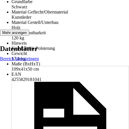
Grundfarbe
Schwarz
Material Geflecht/Obermaterial
Kunstleder
Material Gestell/Unterbau
Holz
Max. Belastbarkeit
Mehr anzeigen
120 kg
Hinweis
Datenblätter
Komfortable Polsterung
Gewicht
Bereich überspringen
17,4 kg
Maße (BxHxT)
109x41x50 cm
EAN
4255829181041