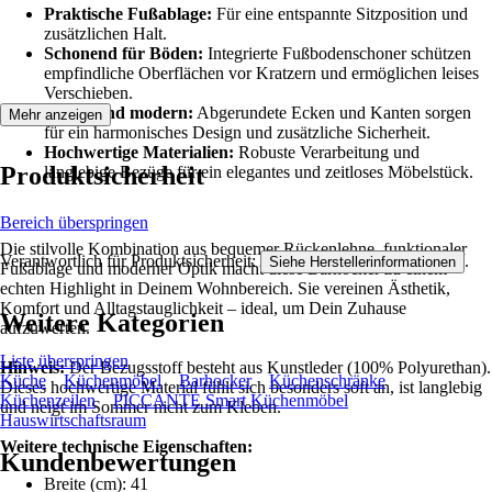
Praktische Fußablage:
Für eine entspannte Sitzposition und
zusätzlichen Halt.
Schonend für Böden:
Integrierte Fußbodenschoner schützen
empfindliche Oberflächen vor Kratzern und ermöglichen leises
Verschieben.
Sicher und modern:
Abgerundete Ecken und Kanten sorgen
Mehr anzeigen
für ein harmonisches Design und zusätzliche Sicherheit.
Hochwertige Materialien:
Robuste Verarbeitung und
Produktsicherheit
langlebige Bezüge für ein elegantes und zeitloses Möbelstück.
Bereich überspringen
Die stilvolle Kombination aus bequemer Rückenlehne, funktionaler
Verantwortlich für Produktsicherheit:
.
Siehe Herstellerinformationen
Fußablage und moderner Optik macht diese Barhocker zu einem
echten Highlight in Deinem Wohnbereich. Sie vereinen Ästhetik,
Komfort und Alltagstauglichkeit – ideal, um Dein Zuhause
Weitere Kategorien
aufzuwerten.
Liste überspringen
Hinweis:
Der Bezugsstoff besteht aus Kunstleder (100% Polyurethan).
Küche
Küchenmöbel
Barhocker
Küchenschränke
Dieses hochwertige Material fühlt sich besonders soft an, ist langlebig
Küchenzeilen
PICCANTE Smart Küchenmöbel
und neigt im Sommer nicht zum Kleben.
Hauswirtschaftsraum
Weitere technische Eigenschaften:
Kundenbewertungen
Breite (cm): 41