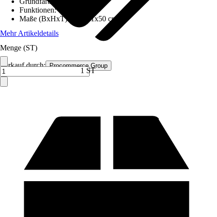
Grundfarbe
:
Schwarz
Funktionen
:
-
Maße (BxHxT)
:
109x41x50 cm
Mehr Artikeldetails
Menge (ST)
Verkauf durch:
Procommerce Group
1 ST