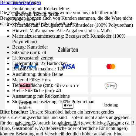
Bereich überspringen
Tiefe (cm): 50
Funktionen: mit Rückenlehne
Die Echtheit der Bewertungen wurde von uns nicht überprüft.
Farbdetail: Bezug: braun
Bewertungen können auch von Kunden stammen, die die Ware nicht
Füße: dunkel
nachweislich genutzt oder gekauft haben.
Materialdetail: Bezugsstoff aus Kunstleder (100% Polyurethan)
Hinweis Maßangaben: Alle Angaben sind ca.-Maße.
Materialzusammensetzung: Bezugsstoff: Kunstleder (100%
Polyurethan)
Bezug: Kunstleder
Zahlarten
Sitzhöhe (cm): 74
Lieferzustand: zerlegt
Lieferumfang: 2x Barhocker
Belastbarkeit maximal: 120
Ausführung: dunkle Beine
Material Füße: Holz
Tiefe Sitzfläche (cm): 40
Breite Sitzfläche (cm): 40
Ausstattung: mit Rückenlehne
Stoffzusammensetzung: 100% Polyurethan
Bitte beachte:
Unsere Sitzmöbel haben ein hervorragendes
Preis-/Leistungsverhältnis und sind – sofern nicht anders angegeben –
für den privaten Gebrauch konzipiert. Bei gewerblicher Nutzung (z. B.
Büro, Gastronomie, Wartebereiche oder öffentliche Einrichtungen)
können Belastung und Verschleiß deutlich höher ausfallen. Eine