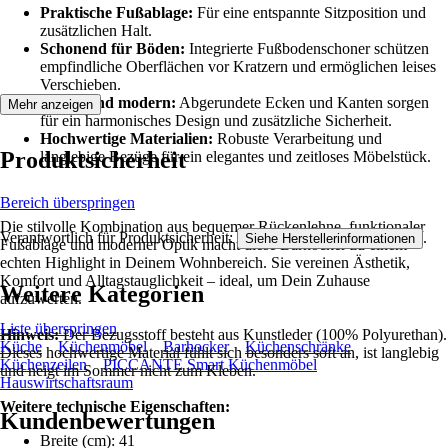
Praktische Fußablage:
Für eine entspannte Sitzposition und
zusätzlichen Halt.
Schonend für Böden:
Integrierte Fußbodenschoner schützen
empfindliche Oberflächen vor Kratzern und ermöglichen leises
Verschieben.
Sicher und modern:
Abgerundete Ecken und Kanten sorgen
Mehr anzeigen
für ein harmonisches Design und zusätzliche Sicherheit.
Hochwertige Materialien:
Robuste Verarbeitung und
Produktsicherheit
langlebige Bezüge für ein elegantes und zeitloses Möbelstück.
Bereich überspringen
Die stilvolle Kombination aus bequemer Rückenlehne, funktionaler
Verantwortlich für Produktsicherheit:
.
Siehe Herstellerinformationen
Fußablage und moderner Optik macht diese Barhocker zu einem
echten Highlight in Deinem Wohnbereich. Sie vereinen Ästhetik,
Komfort und Alltagstauglichkeit – ideal, um Dein Zuhause
Weitere Kategorien
aufzuwerten.
Liste überspringen
Hinweis:
Der Bezugsstoff besteht aus Kunstleder (100% Polyurethan).
Küche
Küchenmöbel
Barhocker
Küchenschränke
Dieses hochwertige Material fühlt sich besonders soft an, ist langlebig
Küchenzeilen
PICCANTE Smart Küchenmöbel
und neigt im Sommer nicht zum Kleben.
Hauswirtschaftsraum
Weitere technische Eigenschaften:
Kundenbewertungen
Breite (cm): 41