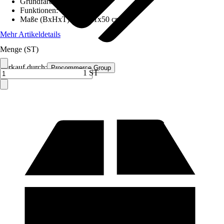
Grundfarbe
:
Braun
Funktionen
:
-
Maße (BxHxT)
:
109x41x50 cm
Mehr Artikeldetails
Menge (ST)
Verkauf durch:
Procommerce Group
1 ST