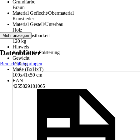
Grundfarbe
Braun
Material Geflecht/Obermaterial
Kunstleder
Material Gestell/Unterbau
Holz
Max. Belastbarkeit
Mehr anzeigen
120 kg
Hinweis
Datenblätter
Komfortable Polsterung
Gewicht
Bereich überspringen
15,9 kg
Maße (BxHxT)
109x41x50 cm
EAN
4255829181065