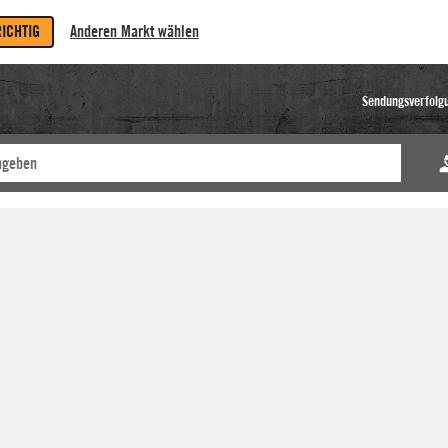
RICHTIG
Anderen Markt wählen
Sendungsverfolg