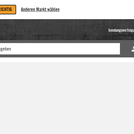
RICHTIG
Anderen Markt wählen
Sendungsverfolg