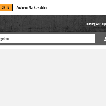
RICHTIG
Anderen Markt wählen
Sendungsverfolg