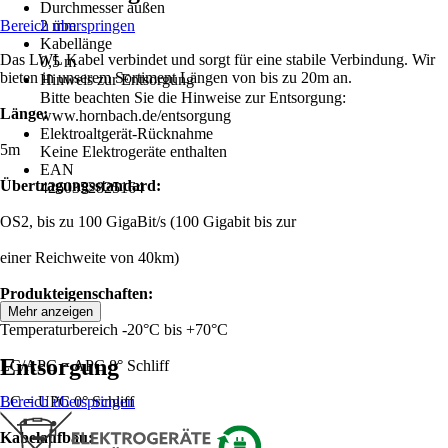
Durchmesser außen
Bereich überspringen
2 mm
Kabellänge
Das LWL Kabel verbindet und sorgt für eine stabile Verbindung. Wir
0,5 m
bieten in unserem Sortiment Längen von bis zu 20m an.
Hinweis zur Entsorgung
Bitte beachten Sie die Hinweise zur Entsorgung:
Länge:
www.hornbach.de/entsorgung
Elektroaltgerät-Rücknahme
5m
Keine Elektrogeräte enthalten
EAN
Übertragungsstandard:
4260352825164
OS2, bis zu 100 GigaBit/s (100 Gigabit bis zur
einer Reichweite von 40km)
Produkteigenschaften:
Mehr anzeigen
Temperaturbereich -20°C bis +70°C
Entsorgung
LC/APC = APC 8° Schliff
LC = UPC 0° Schliff
Bereich überspringen
Kabelaufbau: