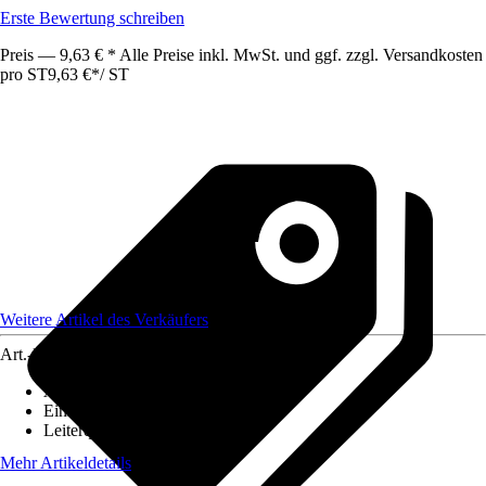
Erste Bewertung schreiben
Preis — 9,63 € * Alle Preise inkl. MwSt. und ggf. zzgl. Versandkosten
pro ST
9,63 €
*
/
ST
Weitere Artikel des Verkäufers
Art.-Nr.
12590368
Ausführung
:
Glasfaserkabel
Einheit
:
Anschlussleitung
Leiterquerschnitt
:
n. relev.
Mehr Artikeldetails