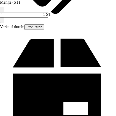
Menge (ST)
1 ST
Verkauf durch:
ProfiPatch