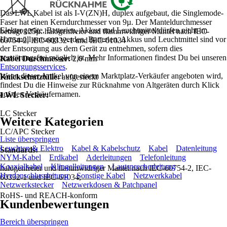
Das LWL Kabel ist als I-V(ZN)H, duplex aufgebaut, die Singlemode-
Faser hat einen Kerndurchmesser von 9µ. Der Manteldurchmesser
Elektrogeräte, Batterien, Akkus und Leuchtmittel dürfen nicht im
beträgt 125µ. halogenfreier und flammwidriger Mantel nach IEC-
Hausmüll entsorgt werden. Batterien, Akkus und Leuchtmittel sind vor
60754-2, IEC-60332-1 und IEC-61034
der Entsorgung aus dem Gerät zu entnehmen, sofern dies
zerstörungsfrei möglich ist. Mehr Informationen findest Du bei unseren
Kabel Durchmesser:
2,0 mm
Entsorgungsservices
.
Wenn dieser Artikel von einem Marktplatz-Verkäufer angeboten wird,
Knickschutztülle:
aufgesteckt
findest Du die Hinweise zur Rücknahme von Altgeräten durch Klick
auf den Verkäufernamen.
LWL Stecker:
LC Stecker
Weitere Kategorien
LC/APC Stecker
Liste überspringen
Leuchten & Elektro
Kabel & Kabelschutz
Kabel
Datenleitung
Standards:
NYM-Kabel
Erdkabel
Aderleitungen
Telefonleitung
Koaxialkabel
Klingelleitungen
Lautsprecherleitung
halogenfreier und flammwidriger Mantel nach IEC-60754-2, IEC-
Herdanschlussleitung
Sonstige Kabel
Netzwerkkabel
60332-1 und IEC-61034,
Netzwerkstecker
Netzwerkdosen & Patchpanel
RoHS- und REACH-konform
Kundenbewertungen
Bereich überspringen