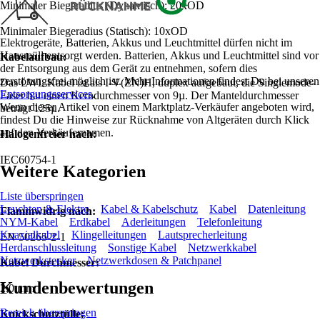
Minimaler Biegeradius (Dynamisch): 20xOD
Minimaler Biegeradius (Statisch): 10xOD
Elektrogeräte, Batterien, Akkus und Leuchtmittel dürfen nicht im
Hausmüll entsorgt werden. Batterien, Akkus und Leuchtmittel sind vor
Kabelaufbau:
der Entsorgung aus dem Gerät zu entnehmen, sofern dies
zerstörungsfrei möglich ist. Mehr Informationen findest Du bei unseren
Das LWL Kabel ist als I-V(ZN)H, duplex aufgebaut, die Singlemode-
Entsorgungsservices
.
Faser hat einen Kerndurchmesser von 9µ. Der Manteldurchmesser
Wenn dieser Artikel von einem Marktplatz-Verkäufer angeboten wird,
beträgt 125µ.
findest Du die Hinweise zur Rücknahme von Altgeräten durch Klick
auf den Verkäufernamen.
Halogenfreier nach:
IEC60754-1
Weitere Kategorien
Liste überspringen
Leuchten & Elektro
Kabel & Kabelschutz
Kabel
Datenleitung
Flammwidrig nach:
NYM-Kabel
Erdkabel
Aderleitungen
Telefonleitung
Koaxialkabel
Klingelleitungen
Lautsprecherleitung
EN 50265-2-1
Herdanschlussleitung
Sonstige Kabel
Netzwerkkabel
Netzwerkstecker
Netzwerkdosen & Patchpanel
Kabel Durchmesser:
Kundenbewertungen
2,0 mm
Bereich überspringen
Knickschutztülle: