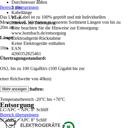
Durchmesser außen
Bereich überspringen
2 mm
Kabellänge
Das LWL Kabel ist zu 100% geprüft und mit Individuellen
10 m
Messprotokoll. Wir bieten in unserem Sortiment Längen von bis zu
Hinweis zur Entsorgung
20m an.
Bitte beachten Sie die Hinweise zur Entsorgung:
www.hornbach.de/entsorgung
Länge:
Elektroaltgerät-Rücknahme
Keine Elektrogeräte enthalten
10m
EAN
4260352825461
Übertragungsstandard:
OS2, bis zu 100 GigaBit/s (100 Gigabit bis zur
einer Reichweite von 40km)
Produkteigenschaften:
Mehr anzeigen
Temperaturbereich -20°C bis +70°C
Entsorgung
LC/APC = APC 8° Schliff
Bereich überspringen
SC/APC = APC 8° Schlif