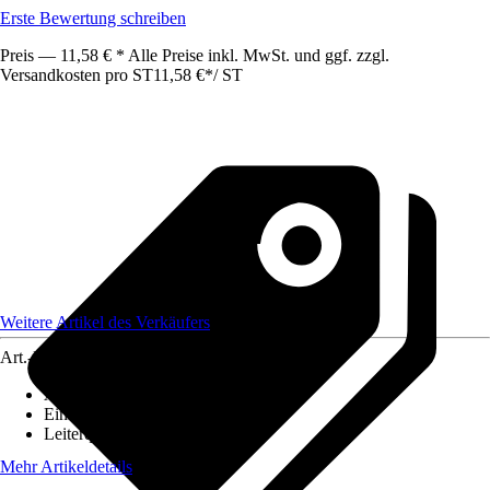
Erste Bewertung schreiben
Preis — 11,58 € * Alle Preise inkl. MwSt. und ggf. zzgl.
Versandkosten pro ST
11,58 €
*
/
ST
Weitere Artikel des Verkäufers
Art.-Nr.
12590412
Ausführung
:
Glasfaserkabel
Einheit
:
Anschlussleitung
Leiterquerschnitt
:
n. relev.
Mehr Artikeldetails