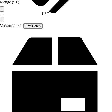
Menge (ST)
1 ST
Verkauf durch:
ProfiPatch