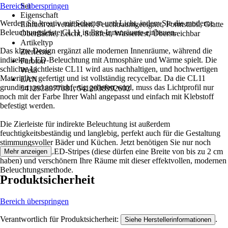
Bereich überspringen
Set
Eigenschaft
Werden Sie kreativ mit Schatten und Licht, indem Sie die moderne
Einfach zu verarbeiten, Feuchtraumgeeignet, Formstabil, Glatte
Beleuchtungsleiste CL11 in Ihre Innenräume einbauen.
Oberfläche, Leicht, Stoßfest, Wasserfest, Überstreichbar
Artikeltyp
Das klare Design ergänzt alle modernen Innenräume, während die
Zierleiste
indirekte LED-Beleuchtung mit Atmosphäre und Wärme spielt. Die
Farbton
schlichte Lichtleiste CL11 wird aus nachhaltigen, und hochwertigen
Weiß
Materialien gefertigt und ist vollständig recycelbar. Da die CL11
EAN
grundiert und anstrichfertig geliefert wird, muss das Lichtprofil nur
5412938977081, 5412938992602
noch mit der Farbe Ihrer Wahl angepasst und einfach mit Klebstoff
befestigt werden.
Die Zierleiste für indirekte Beleuchtung ist außerdem
feuchtigkeitsbeständig und langlebig, perfekt auch für die Gestaltung
stimmungsvoller Bäder und Küchen. Jetzt benötigen Sie nur noch
selbstklebende LED-Stripes (diese dürfen eine Breite von bis zu 2 cm
Mehr anzeigen
haben) und verschönern Ihre Räume mit dieser effektvollen, modernen
Beleuchtungsmethode.
Produktsicherheit
Bereich überspringen
Verantwortlich für Produktsicherheit:
.
Siehe Herstellerinformationen