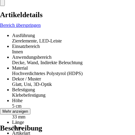
Artikeldetails
Bereich überspringen
Ausführung
Zierelemente, LED-Leiste
Einsatzbereich
Innen
Anwendungsbereich
Decke, Wand, Indirekte Beleuchtung
Material
Hochverdichtetes Polystyrol (HDPS)
Dekor / Muster
Glatt, Uni, 3D-Optik
Befestigung
Klebebefestigung
Höhe
5 cm
Breite
Mehr anzeigen
33 mm
Länge
Beschreibung
30 m
Artikelart