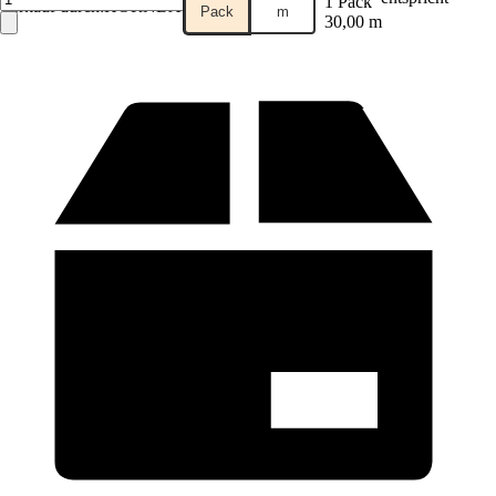
1 Pack
Verkauf durch:
HORNBACH
Pack
m
30,00 m