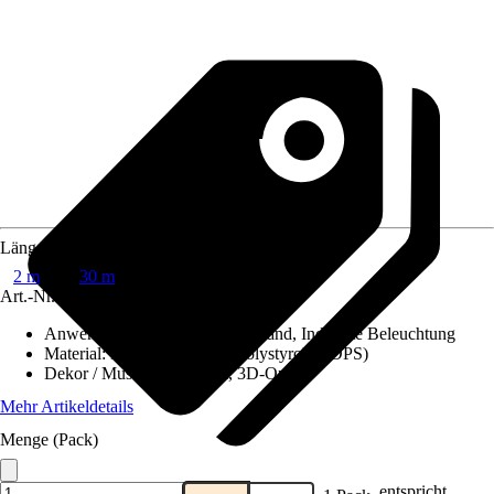
Länge
2 m
30 m
Art.-Nr.
10507952
Anwendungsbereich
:
Decke, Wand, Indirekte Beleuchtung
Material
:
Hochverdichtetes Polystyrol (HDPS)
Dekor / Muster
:
Glatt, Uni, 3D-Optik
Mehr Artikeldetails
Menge (Pack)
entspricht