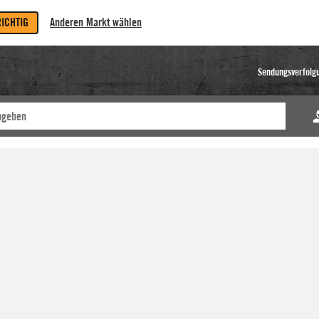
RICHTIG
Anderen Markt wählen
Sendungsverfolg