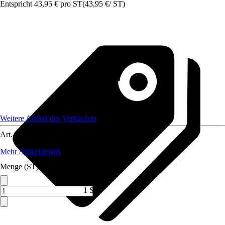
Entspricht 43,95 € pro ST
(
43,95 €
/
ST
)
Weitere Artikel des Verkäufers
Art.-Nr.
12210362
Mehr Artikeldetails
Menge (ST)
1 ST