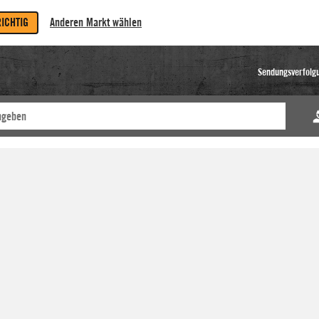
RICHTIG
Anderen Markt wählen
Sendungsverfolg