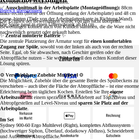
und modernen Charakter verleihen.
✅
Ausschnittmaß in der Arbeitsplatte (Montageöffnung):
88cm
Bereich überspringen
links–rechts (Breite der Öffnung entlang der Arbeitsplatte) und 48 cm
vorne–hinten (Tiefe von der Arbeitsplattenkante in Richtung Wand).
Die Echtheit der Bewertungen wurde von uns nicht überprüft.
Die Spüle passt in einen Unterschrank ab 60 cm
Bewertungen können auch von Kunden stammen, die die Ware nicht
nachweislich genutzt oder gekauft haben.
✨
Zentral montierte Batterie
✨
Die zentrale Platzierung der Armatur sorgt für
einen komfortablen
Zugang zur Spüle
, sowohl von der linken als auch von der rechten
Seite. Egal, ob Sie abwaschen, nach Geschirr greifen oder die
Zahlarten
Abtropffläche nutzen – Sie werden schnell den echten Komfort dieser
Lösung spüren.
⚙️
Verschiebbare Zubehör Multilevel
⚙️
Die Möglichkeit, Zubehör über die gesamte Breite des Spülbeckens zu
verschieben – auch über die Fläche der Abtropffläche – ist eine enorme
Erleichterung beim täglichen Kochen. Erstellen Sie Ihre
eigene
Arbeitszone
mit einem speziellen Schneidebrett auf Top-Niveau und
Abtropfgestellen auf Level-Niveau und
sparen Sie Platz auf der
Arbeitsplatte
.
Im Set
Sydney 900-60 Ergo Multilevel (Right), komplettes Abflusssystem
(hochwertiger Siphon, Überlauf, dodatkowy Abfluss), Schneidebrett
und Aufrollbare Abtropffläche.