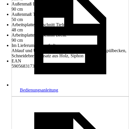
Außenmaß Breite
90 cm
Außenmaß Tiefe
50 cm
Arbeitsplattenausschnitt Tiefe
48 cm
Arbeitsplattenausschnitt Breite
90 cm
Im Lieferumfang enthalten
Ablauf und Überlaufgarnitur, Abtropfmatte, Einbauspülbecken,
Schneidebrett-Einsatz aus Holz, Siphon
EAN
5905683173759
Bedienungsanleitung