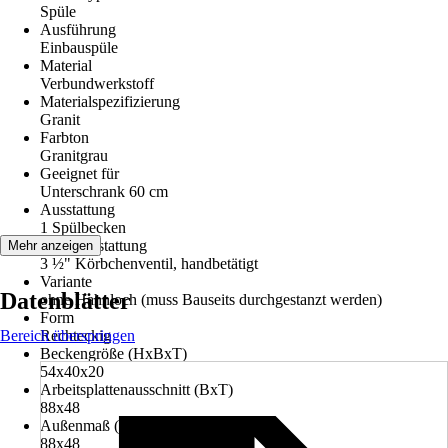
Spüle
Ausführung
Einbauspüle
Material
Verbundwerkstoff
Materialspezifizierung
Granit
Farbton
Granitgrau
Geeignet für
Unterschrank 60 cm
Ausstattung
1 Spülbecken
Ventilausstattung
Mehr anzeigen
3 ½" Körbchenventil, handbetätigt
Variante
Datenblätter
ohne Hahnloch (muss Bauseits durchgestanzt werden)
Form
Bereich überspringen
Rechteckig
Beckengröße (HxBxT)
54x40x20
Arbeitsplattenausschnitt (BxT)
88x48
Außenmaß (BxT)
88x48