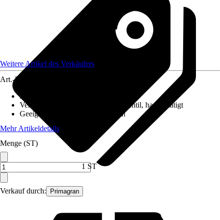
Weitere Artikel des Verkäufers
Art.-Nr.
12626896
Ausführung
:
Einbauspüle
Ventilausstattung
:
3 ½" Körbchenventil, handbetätigt
Geeignet für
:
Unterschrank 60 cm
Mehr Artikeldetails
Menge (ST)
1 ST
Verkauf durch:
Primagran