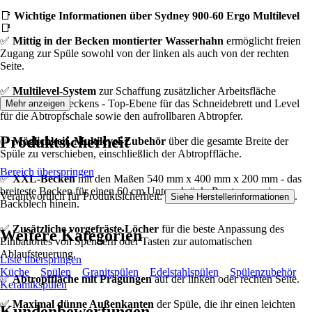
📑
Wichtige Informationen über Sydney 900-60 Ergo Multilevel
📑
✅
Mittig in der Becken montierter Wasserhahn
ermöglicht freien
Zugang zur Spüle sowohl von der linken als auch von der rechten
Seite.
✅
Multilevel-System
zur Schaffung zusätzlicher Arbeitsfläche
innerhalb des Beckens - Top-Ebene für das Schneidebrett und Level
Mehr anzeigen
für die Abtropfschale sowie den aufrollbaren Abtropfer.
Produktsicherheit
✅
Möglichkeit, Multilevel-Zubehör
über die gesamte Breite der
Spüle zu verschieben, einschließlich der Abtropffläche.
Bereich überspringen
✅
XXL-Becken
mit den Maßen 540 mm x 400 mm x 200 mm - das
breiteste Becken für einen 60 cm Unterschränk. Passt sogar ein
Verantwortlich für Produktsicherheit:
.
Siehe Herstellerinformationen
Backblech hinein.
✅
Zusätzliche vorgefräste Löcher
für die beste Anpassung des
Weitere Kategorien
Einbauortes von Spendern oder Tasten zur automatischen
Ablaufsteuerung.
Liste überspringen
Küche
Spülen
Granitspülen
Edelstahlspülen
Spülenzubehör
✅
Abtropffläche mit Prägungen
auf der linken oder rechten Seite.
Keramikspülen
✅
Maximal dünne Außenkanten
der Spüle, die ihr einen leichten
Kundenbewertungen