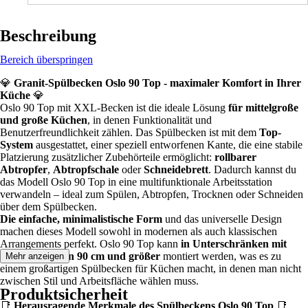
Beschreibung
Bereich überspringen
💎
Granit-Spülbecken Oslo 90 Top - maximaler Komfort in Ihrer
Küche
💎
Oslo 90 Top mit XXL-Becken ist die ideale Lösung
für mittelgroße
und große Küchen
, in denen Funktionalität und
Benutzerfreundlichkeit zählen. Das Spülbecken ist mit dem
Top-
System
ausgestattet, einer speziell entworfenen Kante, die eine stabile
Platzierung zusätzlicher Zubehörteile ermöglicht:
rollbarer
Abtropfer
,
Abtropfschale
oder
Schneidebrett
. Dadurch kannst du
das Modell Oslo 90 Top in eine multifunktionale Arbeitsstation
verwandeln – ideal zum Spülen, Abtropfen, Trocknen oder Schneiden
über dem Spülbecken.
Die einfache, minimalistische Form
und das universelle Design
machen dieses Modell sowohl in modernen als auch klassischen
Arrangements perfekt. Oslo 90 Top kann
in Unterschränken mit
einer Breite von 90 cm und größer
montiert werden, was es zu
Mehr anzeigen
einem großartigen Spülbecken für Küchen macht, in denen man nicht
zwischen Stil und Arbeitsfläche wählen muss.
Produktsicherheit
📑
Herausragende Merkmale des Spülbeckens Oslo 90 Top
📑