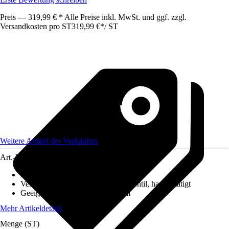
Preis — 319,99 € * Alle Preise inkl. MwSt. und ggf. zzgl.
Versandkosten pro ST
319,99 €
*
/
ST
Weitere Artikel des Verkäufers
Art.-Nr.
12627692
Ausführung
:
Einbauspüle
Ventilausstattung
:
3 ½" Körbchenventil, handbetätigt
Geeignet für
:
Unterschrank 90 cm
Mehr Artikeldetails
Menge (ST)