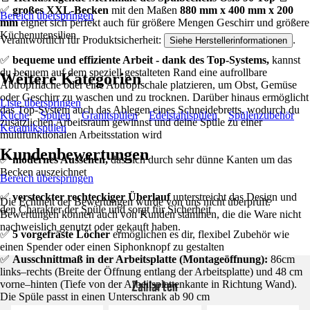
✅
großes XXL-Becken
mit den Maßen
880 mm x 400 mm x 200
Bereich überspringen
mm
eignet sich perfekt auch für größere Mengen Geschirr und größere
Küchenutensilien
Verantwortlich für Produktsicherheit:
.
Siehe Herstellerinformationen
✅
bequeme und effiziente Arbeit - dank des Top-Systems,
kannst
du bequem auf dem speziell gestalteten Rand eine aufrollbare
Weitere Kategorien
Abtropffläche oder eine Abtropfschale platzieren, um Obst, Gemüse
oder Geschirr zu waschen und zu trocknen. Darüber hinaus ermöglicht
Liste überspringen
das Top-System auch das Ablegen eines Schneidebretts, wodurch du
Küche
Spülen
Granitspülen
Edelstahlspülen
Spülenzubehör
zusätzlichen Arbeitsraum gewinnst und deine Spüle zu einer
Keramikspülen
multifunktionalen Arbeitsstation wird
Kundenbewertungen
✅
modernes Aussehen,
das sich durch sehr dünne Kanten um das
Becken auszeichnet
Bereich überspringen
✅
versteckter rechteckiger Überlauf
unterstreicht das Design und
Die Echtheit der Bewertungen wurde von uns nicht überprüft.
den Charakter der Spüle und sorgt für Sicherheit
Bewertungen können auch von Kunden stammen, die die Ware nicht
nachweislich genutzt oder gekauft haben.
✅
5 vorgefräste Löcher
ermöglichen es dir, flexibel Zubehör wie
einen Spender oder einen Siphonknopf zu gestalten
✅
Ausschnittmaß in der Arbeitsplatte (Montageöffnung):
86cm
links–rechts (Breite der Öffnung entlang der Arbeitsplatte) und 48 cm
Zahlarten
vorne–hinten (Tiefe von der Arbeitsplattenkante in Richtung Wand).
Die Spüle passt in einen Unterschrank ab 90 cm