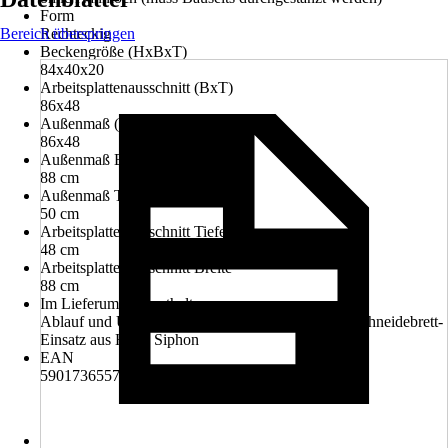
Form
Bereich überspringen
Rechteckig
Beckengröße (HxBxT)
84x40x20
Arbeitsplattenausschnitt (BxT)
86x48
Außenmaß (BxT)
86x48
Außenmaß Breite
88 cm
Außenmaß Tiefe
50 cm
Arbeitsplattenausschnitt Tiefe
48 cm
Arbeitsplattenausschnitt Breite
88 cm
Im Lieferumfang enthalten
Ablauf und Überlaufgarnitur, Einbauspülbecken, Schneidebrett-
Einsatz aus Holz, Siphon
EAN
5901736557989