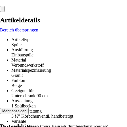
Artikeldetails
Bereich überspringen
Artikeltyp
Spüle
Ausführung
Einbauspüle
Material
Verbundwerkstoff
Materialspezifizierung
Granit
Farbton
Beige
Geeignet für
Unterschrank 90 cm
Ausstattung
1 Spülbecken
Ventilausstattung
Mehr anzeigen
3 ½" Körbchenventil, handbetätigt
Variante
Datenblätter
ohne Hahnloch (muss Bauseits durchgestanzt werden)