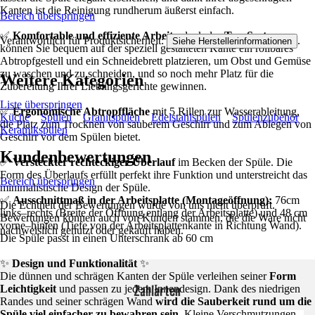
Kanten ist die Reinigung rundherum äußerst einfach.
Bereich überspringen
✅
Komfortable und effiziente Arbeit -
dank des
Top-Systems
Verantwortlich für Produktsicherheit:
.
Siehe Herstellerinformationen
können Sie bequem auf der speziell gestalteten Kante ein rollbares
Abtropfgestell und ein Schneidebrett platzieren, um Obst und Gemüse
zu waschen und zu schneiden, und so noch mehr Platz für die
Weitere Kategorien
Zubereitung Ihrer Lieblingsgerichte gewinnen.
Liste überspringen
✅
Ergonomische Abtropffläche
mit 5 Rillen zur Wasserableitung,
Küche
Spülen
Granitspülen
Edelstahlspülen
Spülenzubehör
die Platz zum Trocknen von sauberem Geschirr und zum Ablegen von
Keramikspülen
Geschirr vor dem Spülen bietet.
Kundenbewertungen
✅
Versteckter rechteckiger Überlauf
im Becken der Spüle. Die
Form des Überlaufs erfüllt perfekt ihre Funktion und unterstreicht das
Bereich überspringen
minimalistische Design der Spüle.
✅
Ausschnittmaß in der Arbeitsplatte (Montageöffnung):
76cm
Die Echtheit der Bewertungen wurde von uns nicht überprüft.
links–rechts (Breite der Öffnung entlang der Arbeitsplatte) und 48 cm
Bewertungen können auch von Kunden stammen, die die Ware nicht
vorne–hinten (Tiefe von der Arbeitsplattenkante in Richtung Wand).
nachweislich genutzt oder gekauft haben.
Die Spüle passt in einen Unterschrank ab 60 cm
✨
Design und Funktionalität
✨
Die dünnen und schrägen Kanten der Spüle verleihen seiner
Form
Zahlarten
Leichtigkeit
und passen zu jedem Innendesign. Dank des niedrigen
Randes und seiner schrägen Wand
wird die Sauberkeit rund um die
Spüle viel einfacher zu bewahren sein.
Kleine Verschmutzungen