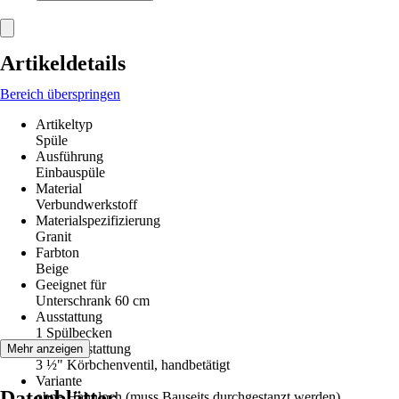
Artikeldetails
Bereich überspringen
Artikeltyp
Spüle
Ausführung
Einbauspüle
Material
Verbundwerkstoff
Materialspezifizierung
Granit
Farbton
Beige
Geeignet für
Unterschrank 60 cm
Ausstattung
1 Spülbecken
Ventilausstattung
Mehr anzeigen
3 ½" Körbchenventil, handbetätigt
Variante
Datenblätter
ohne Hahnloch (muss Bauseits durchgestanzt werden)