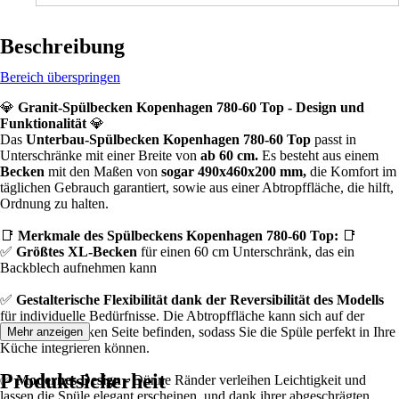
Beschreibung
Bereich überspringen
💎
Granit-Spülbecken Kopenhagen 780-60 Top - Design und
Funktionalität
💎
Das
Unterbau-Spülbecken
Kopenhagen 780-60 Top
passt in
Unterschränke mit einer Breite von
ab 60 cm.
Es besteht aus einem
Becken
mit den Maßen von
sogar 490x460x200 mm,
die Komfort im
täglichen Gebrauch garantiert, sowie aus einer Abtropffläche, die hilft,
Ordnung zu halten.
📑
Merkmale des Spülbeckens Kopenhagen 780-60 Top:
📑
✅
Größtes XL-Becken
für einen 60 cm Unterschränk, das ein
Backblech aufnehmen kann
✅
Gestalterische Flexibilität dank der Reversibilität des Modells
für individuelle Bedürfnisse. Die Abtropffläche kann sich auf der
rechten oder linken Seite befinden, sodass Sie die Spüle perfekt in Ihre
Mehr anzeigen
Küche integrieren können.
Produktsicherheit
✅
Modernes Design -
Dünne Ränder verleihen Leichtigkeit und
lassen die Spüle elegant erscheinen, und dank ihrer abgeschrägten