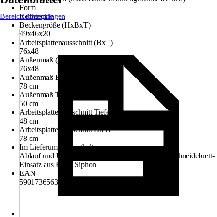
Form
Bereich überspringen
Rechteckig
Beckengröße (HxBxT)
49x46x20
Arbeitsplattenausschnitt (BxT)
76x48
Außenmaß (BxT)
76x48
Außenmaß Breite
78 cm
Außenmaß Tiefe
50 cm
Arbeitsplattenausschnitt Tiefe
48 cm
Arbeitsplattenausschnitt Breite
78 cm
Im Lieferumfang enthalten
Ablauf und Überlaufgarnitur, Einbauspülbecken, Schneidebrett-
Einsatz aus Holz, Siphon
EAN
5901736563300