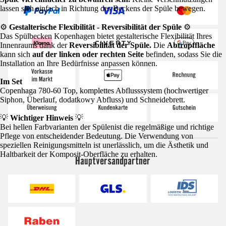
lassen sich einfach in Richtung des Beckens der Spüle bewegen.
⚙️
Gestalterische Flexibilität - Reversibilität der Spüle
⚙️
Das Spülbecken Kopenhagen bietet gestalterische Flexibilität Ihres
Innenraums dank der
Reversibilität der Spüle.
Die
Abtropffläche
kann sich
auf der linken oder rechten Seite
befinden, sodass Sie die
Installation an Ihre Bedürfnisse anpassen können.
Im Set
Copenhaga 780-60 Top, komplettes Abflusssystem (hochwertiger
Siphon, Überlauf, dodatkowy Abfluss) und Schneidebrett.
💡
Wichtiger Hinweis
💡
Bei hellen Farbvarianten der Spülenist die regelmäßige und richtige
Pflege von entscheidender Bedeutung. Die Verwendung von
speziellen Reinigungsmitteln ist unerlässlich, um die Ästhetik und
Haltbarkeit der Komposit-Oberfläche zu erhalten.
Hauptversandpartner