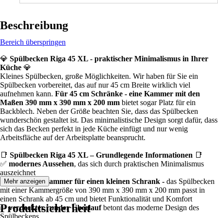
Beschreibung
Bereich überspringen
💎
Spülbecken Riga 45 XL - praktischer Minimalismus in Ihrer
Küche
💎
Kleines Spülbecken, große Möglichkeiten. Wir haben für Sie ein
Spülbecken vorbereitet, das auf nur 45 cm Breite wirklich viel
aufnehmen kann.
Für 45 cm Schränke - eine Kammer mit den
Maßen 390 mm x 390 mm x 200 mm
bietet sogar Platz für ein
Backblech. Neben der Größe beachten Sie, dass das Spülbecken
wunderschön gestaltet ist. Das minimalistische Design sorgt dafür, dass
sich das Becken perfekt in jede Küche einfügt und nur wenig
Arbeitsfläche auf der Arbeitsplatte beansprucht.
📑
Spülbecken Riga 45 XL – Grundlegende Informationen
📑
✅
modernes Aussehen
, das sich durch praktischen Minimalismus
auszeichnet
✅
große XL-Kammer für einen kleinen Schrank -
das Spülbecken
Mehr anzeigen
mit einer Kammergröße von 390 mm x 390 mm x 200 mm passt in
einen Schrank ab 45 cm und bietet Funktionalität und Komfort
Produktsicherheit
✅
verdeckter runder Überlauf
betont das moderne Design des
Spülbeckens