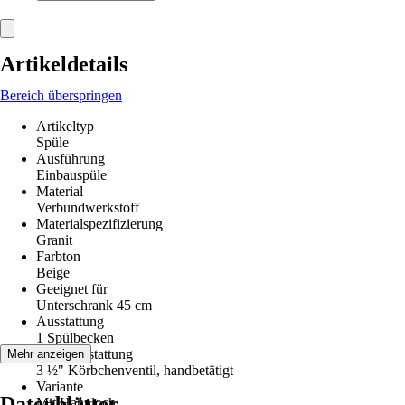
Artikeldetails
Bereich überspringen
Artikeltyp
Spüle
Ausführung
Einbauspüle
Material
Verbundwerkstoff
Materialspezifizierung
Granit
Farbton
Beige
Geeignet für
Unterschrank 45 cm
Ausstattung
1 Spülbecken
Ventilausstattung
Mehr anzeigen
3 ½" Körbchenventil, handbetätigt
Variante
Datenblätter
Mit Hahnloch