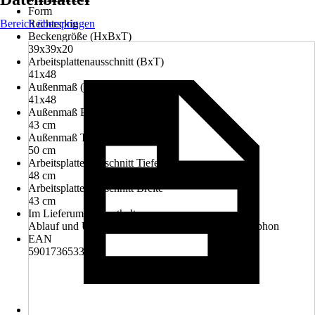
Form
Bereich überspringen
Rechteckig
Beckengröße (HxBxT)
39x39x20
Arbeitsplattenausschnitt (BxT)
41x48
Außenmaß (BxT)
41x48
Außenmaß Breite
43 cm
Außenmaß Tiefe
50 cm
Arbeitsplattenausschnitt Tiefe
48 cm
Arbeitsplattenausschnitt Breite
43 cm
Im Lieferumfang enthalten
Ablauf und Überlaufgarnitur, Einbauspülbecken, Siphon
EAN
5901736533471