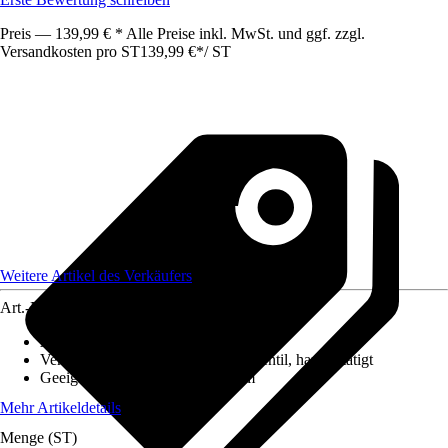
Preis — 139,99 € * Alle Preise inkl. MwSt. und ggf. zzgl.
Versandkosten pro ST
139,99 €
*
/
ST
Weitere Artikel des Verkäufers
Art.-Nr.
12627558
Ausführung
:
Einbauspüle
Ventilausstattung
:
3 ½" Körbchenventil, handbetätigt
Geeignet für
:
Unterschrank 45 cm
Mehr Artikeldetails
Menge (ST)