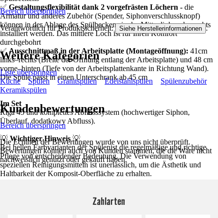
✅
Gestaltungsflexibilität dank 2 vorgefrästen Löchern -
die
Bereich überspringen
Armatur und anderes Zubehör (Spender, Siphonverschlussknopf)
können in der Ablage des Spülbeckens in der Mitte, links oder rechts
Verantwortlich für Produktsicherheit:
.
Siehe Herstellerinformationen
installiert werden. Das mittlere Loch ist für Ihren Komfort
durchgebohrt
✅
Ausschnittmaß in der Arbeitsplatte (Montageöffnung):
41cm
Weitere Kategorien
links–rechts (Breite der Öffnung entlang der Arbeitsplatte) und 48 cm
vorne–hinten (Tiefe von der Arbeitsplattenkante in Richtung Wand).
Liste überspringen
Die Spüle passt in einen Unterschrank ab 45 cm
Küche
Spülen
Granitspülen
Edelstahlspülen
Spülenzubehör
Keramikspülen
Im Set
Kundenbewertungen
Riga 45 und komplettes Abflusssystem (hochwertiger Siphon,
Überlauf, dodatkowy Abfluss).
Bereich überspringen
💡
Wichtiger Hinweis
💡
Die Echtheit der Bewertungen wurde von uns nicht überprüft.
Bei hellen Farbvarianten der Spülenist die regelmäßige und richtige
Bewertungen können auch von Kunden stammen, die die Ware nicht
Pflege von entscheidender Bedeutung. Die Verwendung von
nachweislich genutzt oder gekauft haben.
speziellen Reinigungsmitteln ist unerlässlich, um die Ästhetik und
Haltbarkeit der Komposit-Oberfläche zu erhalten.
Zahlarten