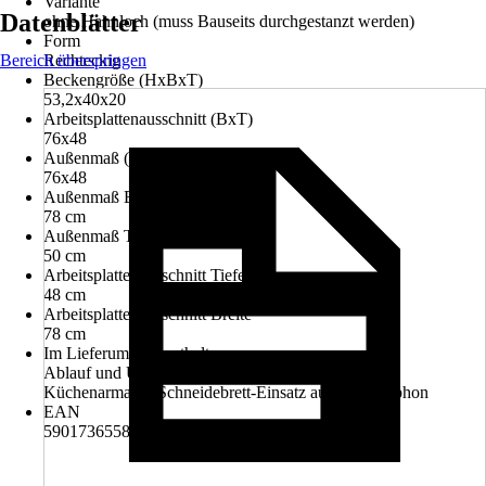
Variante
Datenblätter
ohne Hahnloch (muss Bauseits durchgestanzt werden)
Form
Bereich überspringen
Rechteckig
Beckengröße (HxBxT)
53,2x40x20
Arbeitsplattenausschnitt (BxT)
76x48
Außenmaß (BxT)
76x48
Außenmaß Breite
78 cm
Außenmaß Tiefe
50 cm
Arbeitsplattenausschnitt Tiefe
48 cm
Arbeitsplattenausschnitt Breite
78 cm
Im Lieferumfang enthalten
Ablauf und Überlaufgarnitur, Einbauspülbecken,
Küchenarmatur, Schneidebrett-Einsatz aus Holz, Siphon
EAN
5901736558627