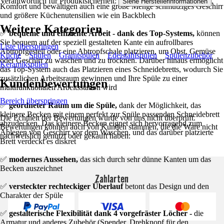
Verantwortlich für Produktsicherheit:
.
Siehe Herstellerinformationen
Komfort und bewältigen auch eine große Menge schmutziges Geschirr
und größere Küchenutensilien wie ein Backblech
Weitere Kategorien
✅
bequeme und effiziente Arbeit - dank des Top-Systems,
können
Sie bequem auf der speziell gestalteten Kante ein aufrollbares
Liste überspringen
Abtropfgestell oder eine Abtropfschale platzieren, um Obst, Gemüse
Küche
Spülen
Granitspülen
Edelstahlspülen
Spülenzubehör
oder Geschirr zu waschen und zu trocknen. Darüber hinaus ermöglicht
Keramikspülen
das Top-System auch das Platzieren eines Schneidebretts, wodurch Sie
zusätzlichen Arbeitsraum gewinnen und Ihre Spüle zu einer
Kundenbewertungen
multifunktionalen Arbeitsstation wird
Bereich überspringen
✅
geordneter Raum um die Spüle,
dank der Möglichkeit, das
kleinere Becken mit einem perfekt zur Spüle passenden Schneidebrett
Die Echtheit der Bewertungen wurde von uns nicht überprüft.
abzudecken. Das kleinere Becken eignet sich hervorragend zum
Bewertungen können auch von Kunden stammen, die die Ware nicht
Ablegen von Geschirr vor dem Waschen, und das darüber platzierte
nachweislich genutzt oder gekauft haben.
Brett verdeckt es diskret
✅
modernes Aussehen,
das sich durch sehr dünne Kanten um das
Becken auszeichnet
Zahlarten
✅
versteckter rechteckiger Überlauf
betont das Design und den
Charakter der Spüle
✅
gestalterische Flexibilität dank 4 vorgefräster Löcher -
die
Armatur und anderes Zubehör (Spender, Drehknopf für den