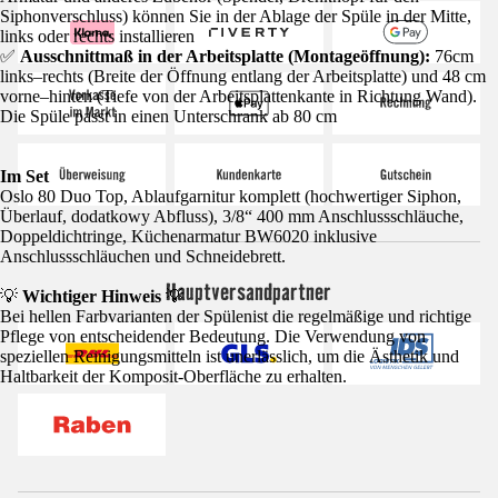
Siphonverschluss) können Sie in der Ablage der Spüle in der Mitte,
links oder rechts installieren
✅
Ausschnittmaß in der Arbeitsplatte (Montageöffnung):
76cm
links–rechts (Breite der Öffnung entlang der Arbeitsplatte) und 48 cm
vorne–hinten (Tiefe von der Arbeitsplattenkante in Richtung Wand).
Die Spüle passt in einen Unterschrank ab 80 cm
Im Set
Oslo 80 Duo Top, Ablaufgarnitur komplett (hochwertiger Siphon,
Überlauf, dodatkowy Abfluss), 3/8“ 400 mm Anschlussschläuche,
Doppeldichtringe, Küchenarmatur BW6020 inklusive
Anschlussschläuchen und Schneidebrett.
Hauptversandpartner
💡
Wichtiger Hinweis
💡
Bei hellen Farbvarianten der Spülenist die regelmäßige und richtige
Pflege von entscheidender Bedeutung. Die Verwendung von
speziellen Reinigungsmitteln ist unerlässlich, um die Ästhetik und
Haltbarkeit der Komposit-Oberfläche zu erhalten.