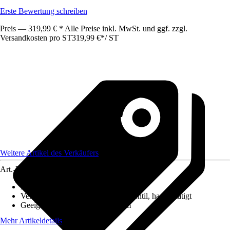
Erste Bewertung schreiben
Preis — 319,99 € * Alle Preise inkl. MwSt. und ggf. zzgl.
Versandkosten pro ST
319,99 €
*
/
ST
Weitere Artikel des Verkäufers
Art.-Nr.
12626496
Ausführung
:
Einbauspüle
Ventilausstattung
:
3 ½" Körbchenventil, handbetätigt
Geeignet für
:
Unterschrank 80 cm
Mehr Artikeldetails