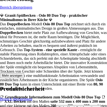
Bereich überspringen
💎
Granit-Spülbecken - Oslo 80 Duo Top - praktischer
Minimalismus in Ihrer Küche
💎
Das
Doppelbecken
-Modell
Oslo 80 Duo Top
zeichnet sich durch ein
einfaches, minimalistisches Design in großen Abmessungen aus. Das
Doppelbecken
bietet mehr Platz zur Aufbewahrung von Geschirr, was
ideal für Personen ist, die mehr Raum benötigen. Die Möglichkeit,
schmutziges Geschirr gleichzeitig aufzubewahren und Platz für andere
Arbeiten zu behalten, macht es bequem und äußerst praktisch im
Gebrauch. Das
Top-System - eine spezielle Kante -
ermöglicht die
stabile Platzierung eines Rollabtropfers, einer Abtropfschale oder eines
Schneidebretts, das sich perfekt mit der Arbeitsplatte bündig abschließt
und Ihnen noch mehr Arbeitsfläche bietet. Die innovative Konstruktion
der Spüle ermöglicht ein bequemes Abspülen von Lebensmitteln,
Trocknen von Geschirr oder Schneiden über der Spüle. Jetzt können
Sie Ihre Spüle in eine multifunktionale Arbeitsstation verwandeln und
Mehr anzeigen
zusätzlichen Arbeitsraum in der Küche organisieren. Die Spüle
Oslo
80 Duo Top
kann in einen Unterschränk mit einer Breite von
80, 90
Produktsicherheit
cm und größer
eingebaut werden.
📑
Grundlegende Informationen zum Modell Oslo 80 Duo Top
📑
Bereich überspringen
✅
XXL-Becken
mit den Maßen
satte 532 mm x 400 mm x 200 mm
und eine kleinere mit den Maßen
200 mm x 400 mm x 200 mm
bieten