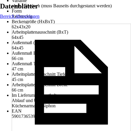
Variante
Datenblätter
ohne Hahnloch (muss Bauseits durchgestanzt werden)
Form
Bereich überspringen
Rechteckig
Beckengröße (HxBxT)
62x43x20
Arbeitsplattenausschnitt (BxT)
64x45
Außenmaß (BxT)
64x45
Außenmaß Breite
66 cm
Außenmaß Tiefe
47 cm
Arbeitsplattenausschnitt Tiefe
45 cm
Arbeitsplattenausschnitt Breite
66 cm
Im Lieferumfang enthalten
Ablauf und Überlaufgarnitur, Einbauspülbecken,
Küchenarmatur, Siphon
EAN
5901736539206