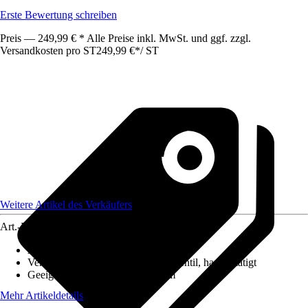
Erste Bewertung schreiben
Preis — 249,99 € * Alle Preise inkl. MwSt. und ggf. zzgl.
Versandkosten pro ST
249,99 €
*
/
ST
Weitere Artikel des Verkäufers
Art.-Nr.
12627812
Ausführung
:
Einbauspüle
Ventilausstattung
:
3 ½" Körbchenventil, handbetätigt
Geeignet für
:
Unterschrank 80 cm
Mehr Artikeldetails