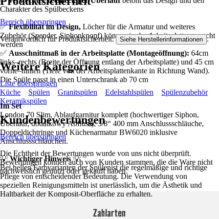
Produktsicherheit
✅
versteckter rechteckiger Überlauf
betont das Design und den
Charakter des Spülbeckens
Bereich überspringen
✅
Flexibilität im Design,
Löcher für die Armatur und weiteres
Zubehör (Spender, Siphonknopf) können in der Arbeitsplatte gemacht
Verantwortlich für Produktsicherheit:
.
Siehe Herstellerinformationen
werden
✅
Ausschnittmaß in der Arbeitsplatte (Montageöffnung):
64cm
links–rechts (Breite der Öffnung entlang der Arbeitsplatte) und 45 cm
Weitere Kategorien
vorne–hinten (Tiefe von der Arbeitsplattenkante in Richtung Wand).
Die Spüle passt in einen Unterschrank ab 70 cm
Liste überspringen
Küche
Spülen
Granitspülen
Edelstahlspülen
Spülenzubehör
Keramikspülen
Im Set
London 70 Slim, Ablaufgarnitur komplett (hochwertiger Siphon,
Kundenbewertungen
Überlauf, dodatkowy Abfluss), 3/8“ 400 mm Anschlussschläuche,
Doppeldichtringe und Küchenarmatur BW6020 inklusive
Bereich überspringen
Anschlussschläuchen.
Die Echtheit der Bewertungen wurde von uns nicht überprüft.
💡
Wichtiger Hinweis
💡
Bewertungen können auch von Kunden stammen, die die Ware nicht
Bei hellen Farbvarianten der Spülenist die regelmäßige und richtige
nachweislich genutzt oder gekauft haben.
Pflege von entscheidender Bedeutung. Die Verwendung von
speziellen Reinigungsmitteln ist unerlässlich, um die Ästhetik und
Haltbarkeit der Komposit-Oberfläche zu erhalten.
Zahlarten