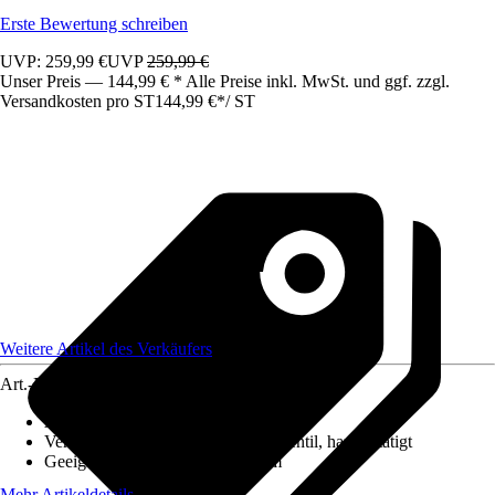
Erste Bewertung schreiben
UVP: 259,99 €
UVP
259,99 €
Unser Preis — 144,99 € * Alle Preise inkl. MwSt. und ggf. zzgl.
Versandkosten pro ST
144,99 €
*
/
ST
Weitere Artikel des Verkäufers
Art.-Nr.
12497096
Ausführung
:
Einbauspüle
Ventilausstattung
:
3 ½" Körbchenventil, handbetätigt
Geeignet für
:
Unterschrank 40 cm
Mehr Artikeldetails