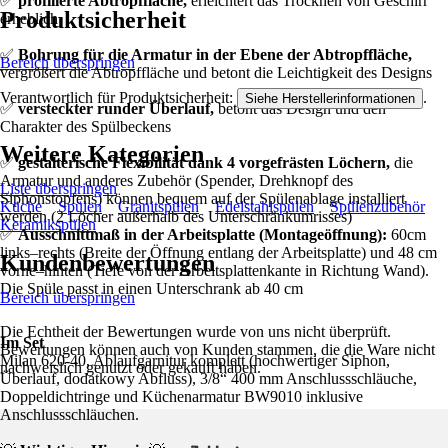
✅
profilierte Abtropffläche,
erleichtert das Trocknen von Geschirr
Produktsicherheit
erheblich
✅
Bohrung für die Armatur in der Ebene der Abtropffläche,
Bereich überspringen
vergrößert die Abtropffläche und betont die Leichtigkeit des Designs
Verantwortlich für Produktsicherheit:
.
Siehe Herstellerinformationen
✅
versteckter runder Überlauf,
betont das Design und den
Charakter des Spülbeckens
Weitere Kategorien
✅
gestalterische Flexibilität dank 4 vorgefrästen Löchern,
die
Armatur und anderes Zubehör (Spender, Drehknopf des
Liste überspringen
Siphonstopfens) können bequem auf der Spülenablage installiert
Küche
Spülen
Granitspülen
Edelstahlspülen
Spülenzubehör
werden (2 Löcher außerhalb des Unterschränkumrisses)
Keramikspülen
✅
Ausschnittmaß in der Arbeitsplatte (Montageöffnung):
60cm
links–rechts (Breite der Öffnung entlang der Arbeitsplatte) und 48 cm
Kundenbewertungen
vorne–hinten (Tiefe von der Arbeitsplattenkante in Richtung Wand).
Die Spüle passt in einen Unterschrank ab 40 cm
Bereich überspringen
Die Echtheit der Bewertungen wurde von uns nicht überprüft.
Im Set
Bewertungen können auch von Kunden stammen, die die Ware nicht
Milan 620-40, Ablaufgarnitur komplett (hochwertiger Siphon,
nachweislich genutzt oder gekauft haben.
Überlauf, dodatkowy Abfluss), 3/8“ 400 mm Anschlussschläuche,
Doppeldichtringe und Küchenarmatur BW9010 inklusive
Anschlussschläuchen.