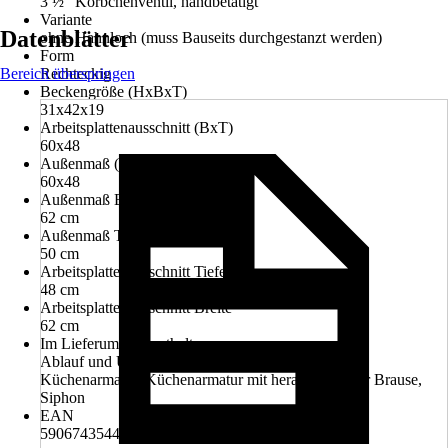
3 ½" Körbchenventil, handbetätigt
Variante
Datenblätter
ohne Hahnloch (muss Bauseits durchgestanzt werden)
Form
Bereich überspringen
Rechteckig
Beckengröße (HxBxT)
31x42x19
Arbeitsplattenausschnitt (BxT)
60x48
Außenmaß (BxT)
60x48
Außenmaß Breite
62 cm
Außenmaß Tiefe
50 cm
Arbeitsplattenausschnitt Tiefe
48 cm
Arbeitsplattenausschnitt Breite
62 cm
Im Lieferumfang enthalten
Ablauf und Überlaufgarnitur, Einbauspülbecken,
Küchenarmatur, Küchenarmatur mit herausziehbarer Brause,
Siphon
EAN
5906743544434