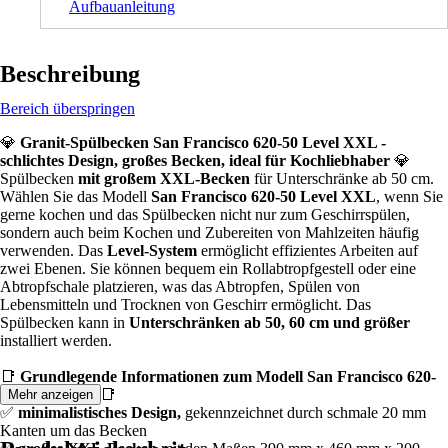
Aufbauanleitung
Beschreibung
Bereich überspringen
💎
Granit-Spülbecken San Francisco 620-50 Level XXL -
schlichtes Design, großes Becken, ideal für Kochliebhaber
💎
Spülbecken
mit großem XXL-Becken
für Unterschränke ab 50 cm.
Wählen Sie das Modell
San Francisco 620-50 Level XXL
, wenn Sie
gerne kochen und das Spülbecken nicht nur zum Geschirrspülen,
sondern auch beim Kochen und Zubereiten von Mahlzeiten häufig
verwenden. Das
Level-System
ermöglicht effizientes Arbeiten auf
zwei Ebenen. Sie können bequem ein Rollabtropfgestell oder eine
Abtropfschale platzieren, was das Abtropfen, Spülen von
Lebensmitteln und Trocknen von Geschirr ermöglicht. Das
Spülbecken kann in
Unterschränken ab 50, 60 cm und größer
installiert werden.
📑
Grundlegende Informationen zum Modell San Francisco 620-
50 Level XXL
📑
Mehr anzeigen
✅
minimalistisches Design,
gekennzeichnet durch schmale 20 mm
Kanten um das Becken