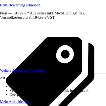
Erste Bewertung schreiben
Preis — 194,99 € * Alle Preise inkl. MwSt. und ggf. zzgl.
Versandkosten pro ST
194,99 €
*
/
ST
Weitere Artikel des Verkäufers
Art.-Nr.
12626476
Ausführung
:
Einbauspüle
Ventilausstattung
:
3 ½" Körbchenventil, handbetätigt
Geeignet für
:
Unterschrank 50 cm
Mehr Artikeldetails