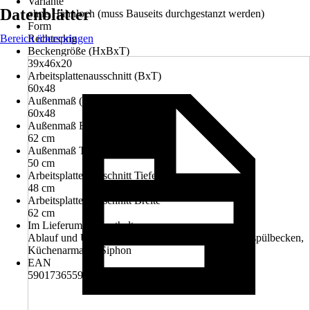
Variante
Datenblätter
ohne Hahnloch (muss Bauseits durchgestanzt werden)
Form
Bereich überspringen
Rechteckig
Beckengröße (HxBxT)
39x46x20
Arbeitsplattenausschnitt (BxT)
60x48
Außenmaß (BxT)
60x48
Außenmaß Breite
62 cm
Außenmaß Tiefe
50 cm
Arbeitsplattenausschnitt Tiefe
48 cm
Arbeitsplattenausschnitt Breite
62 cm
Im Lieferumfang enthalten
Ablauf und Überlaufgarnitur, Abtropfmatte, Einbauspülbecken,
Küchenarmatur, Siphon
EAN
5901736559617