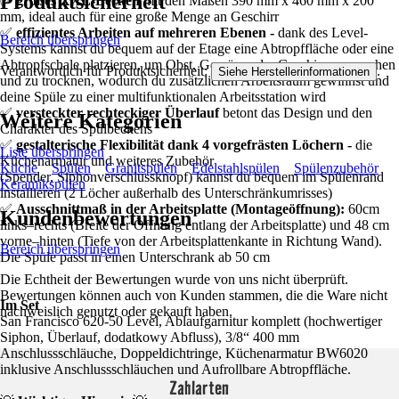
Produktsicherheit
✅
großes XXL-Becken
mit den Maßen 390 mm x 460 mm x 200
mm, ideal auch für eine große Menge an Geschirr
✅
effizientes Arbeiten auf mehreren Ebenen -
dank des Level-
Bereich überspringen
Systems kannst du bequem auf der Etage eine Abtropffläche oder eine
Abtropfschale platzieren, um Obst, Gemüse oder Geschirr zu waschen
Verantwortlich für Produktsicherheit:
.
Siehe Herstellerinformationen
und zu trocknen, wodurch du zusätzlichen Arbeitsraum gewinnst und
deine Spüle zu einer multifunktionalen Arbeitsstation wird
✅
versteckter rechteckiger Überlauf
betont das Design und den
Weitere Kategorien
Charakter des Spülbeckens
✅
gestalterische Flexibilität dank 4 vorgefrästen Löchern -
die
Liste überspringen
Küchenarmatur und weiteres Zubehör
Küche
Spülen
Granitspülen
Edelstahlspülen
Spülenzubehör
(Spender, Siphonverschlussknopf) kannst du bequem im Spülenrand
Keramikspülen
installieren (2 Löcher außerhalb des Unterschränkumrisses)
✅
Ausschnittmaß in der Arbeitsplatte (Montageöffnung):
60cm
Kundenbewertungen
links–rechts (Breite der Öffnung entlang der Arbeitsplatte) und 48 cm
vorne–hinten (Tiefe von der Arbeitsplattenkante in Richtung Wand).
Bereich überspringen
Die Spüle passt in einen Unterschrank ab 50 cm
Die Echtheit der Bewertungen wurde von uns nicht überprüft.
Bewertungen können auch von Kunden stammen, die die Ware nicht
Im Set
nachweislich genutzt oder gekauft haben.
San Francisco 620-50 Level, Ablaufgarnitur komplett (hochwertiger
Siphon, Überlauf, dodatkowy Abfluss), 3/8“ 400 mm
Anschlussschläuche, Doppeldichtringe, Küchenarmatur BW6020
inklusive Anschlussschläuchen und Aufrollbare Abtropffläche.
Zahlarten