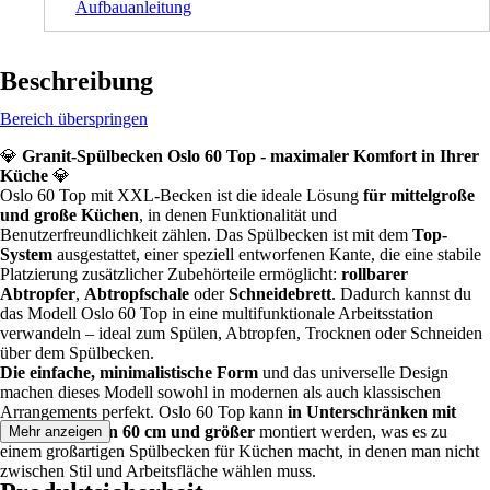
Aufbauanleitung
Beschreibung
Bereich überspringen
💎
Granit-Spülbecken Oslo 60 Top - maximaler Komfort in Ihrer
Küche
💎
Oslo 60 Top mit XXL-Becken ist die ideale Lösung
für mittelgroße
und große Küchen
, in denen Funktionalität und
Benutzerfreundlichkeit zählen. Das Spülbecken ist mit dem
Top-
System
ausgestattet, einer speziell entworfenen Kante, die eine stabile
Platzierung zusätzlicher Zubehörteile ermöglicht:
rollbarer
Abtropfer
,
Abtropfschale
oder
Schneidebrett
. Dadurch kannst du
das Modell Oslo 60 Top in eine multifunktionale Arbeitsstation
verwandeln – ideal zum Spülen, Abtropfen, Trocknen oder Schneiden
über dem Spülbecken.
Die einfache, minimalistische Form
und das universelle Design
machen dieses Modell sowohl in modernen als auch klassischen
Arrangements perfekt. Oslo 60 Top kann
in Unterschränken mit
einer Breite von 60 cm und größer
montiert werden, was es zu
Mehr anzeigen
einem großartigen Spülbecken für Küchen macht, in denen man nicht
zwischen Stil und Arbeitsfläche wählen muss.