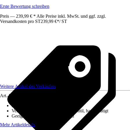
Erste Bewertung schreiben
Preis — 239,99 € * Alle Preise inkl. MwSt. und ggf. zzgl.
Versandkosten pro ST
239,99 €
*
/
ST
Weitere Artikel des Verkäufers
Art.-Nr.
12627077
Ausführung
:
Einbauspüle
Ventilausstattung
:
3 ½" Körbchenventil, handbetätigt
Geeignet für
:
Unterschrank 60 cm
Mehr Artikeldetails