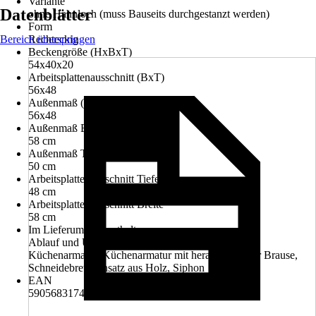
Variante
Datenblätter
ohne Hahnloch (muss Bauseits durchgestanzt werden)
Form
Bereich überspringen
Rechteckig
Beckengröße (HxBxT)
54x40x20
Arbeitsplattenausschnitt (BxT)
56x48
Außenmaß (BxT)
56x48
Außenmaß Breite
58 cm
Außenmaß Tiefe
50 cm
Arbeitsplattenausschnitt Tiefe
48 cm
Arbeitsplattenausschnitt Breite
58 cm
Im Lieferumfang enthalten
Ablauf und Überlaufgarnitur, Einbauspülbecken,
Küchenarmatur, Küchenarmatur mit herausziehbarer Brause,
Schneidebrett-Einsatz aus Holz, Siphon
EAN
5905683174916