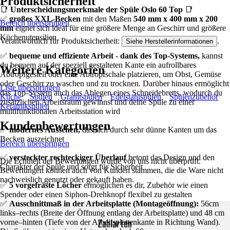
Produktsicherheit
📑
Unterscheidungsmerkmale der Spüle Oslo 60 Top
📑
✅
großes XXL-Becken
mit den Maßen
540 mm x 400 mm x 200
Bereich überspringen
mm
eignet sich ideal für eine größere Menge an Geschirr und größere
Küchenutensilien
Verantwortlich für Produktsicherheit:
.
Siehe Herstellerinformationen
✅
bequeme und effiziente Arbeit - dank des Top-Systems,
kannst
du bequem auf der speziell gestalteten Kante ein aufrollbares
Weitere Kategorien
Abtropfgestell oder eine Abtropfschale platzieren, um Obst, Gemüse
oder Geschirr zu waschen und zu trocknen. Darüber hinaus ermöglicht
Liste überspringen
das Top-System auch das Ablegen eines Schneidebretts, wodurch du
Küche
Spülen
Granitspülen
Edelstahlspülen
Spülenzubehör
zusätzlichen Arbeitsraum gewinnst und deine Spüle zu einer
Keramikspülen
multifunktionalen Arbeitsstation wird
Kundenbewertungen
✅
modernes Aussehen,
das sich durch sehr dünne Kanten um das
Becken auszeichnet
Bereich überspringen
✅
versteckter rechteckiger Überlauf
betont das Design und den
Die Echtheit der Bewertungen wurde von uns nicht überprüft.
Charakter der Spüle und sorgt für Sicherheit
Bewertungen können auch von Kunden stammen, die die Ware nicht
nachweislich genutzt oder gekauft haben.
✅
5 vorgefräste Löcher
ermöglichen es dir, Zubehör wie einen
Spender oder einen Siphon-Drehknopf flexibel zu gestalten
✅
Ausschnittmaß in der Arbeitsplatte (Montageöffnung):
56cm
links–rechts (Breite der Öffnung entlang der Arbeitsplatte) und 48 cm
Zahlarten
vorne–hinten (Tiefe von der Arbeitsplattenkante in Richtung Wand).