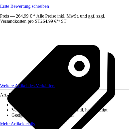
Erste Bewertung schreiben
Preis — 264,99 € * Alle Preise inkl. MwSt. und ggf. zzgl.
Versandkosten pro ST
264,99 €
*
/
ST
Weitere Artikel des Verkäufers
Art.-Nr.
12626763
Ausführung
:
Einbauspüle
Ventilausstattung
:
3 ½" Körbchenventil, handbetätigt
Geeignet für
:
Unterschrank 40 cm
Mehr Artikeldetails