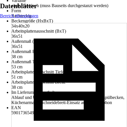
Variante
Datenblätter
ohne Hahnloch (muss Bauseits durchgestanzt werden)
Form
Bereich überspringen
Rechteckig
Beckengröße (HxBxT)
34x40x20
Arbeitsplattenausschnitt (BxT)
36x51
Außenmaß (BxT)
36x51
Außenmaß Breite
38 cm
Außenmaß Tiefe
53 cm
Arbeitsplattenausschnitt Tiefe
51 cm
Arbeitsplattenausschnitt Breite
38 cm
Im Lieferumfang enthalten
Ablauf und Überlaufgarnitur, Abtropfmatte, Einbauspülbecken,
Küchenarmatur, Schneidebrett-Einsatz aus Holz, Siphon
EAN
5901736549168