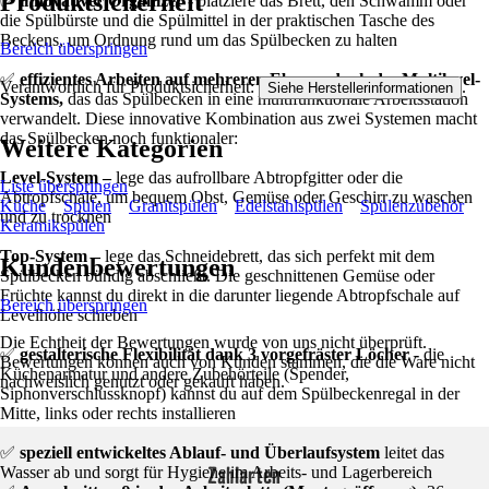
Produktsicherheit
✅
innovativer Organizer -
platziere das Brett, den Schwamm oder
die Spülbürste und die Spülmittel in der praktischen Tasche des
Beckens, um Ordnung rund um das Spülbecken zu halten
Bereich überspringen
✅
effizientes Arbeiten auf mehreren Ebenen dank des Multilevel-
Verantwortlich für Produktsicherheit:
.
Siehe Herstellerinformationen
Systems,
das das Spülbecken in eine multifunktionale Arbeitsstation
verwandelt. Diese innovative Kombination aus zwei Systemen macht
das Spülbecken noch funktionaler:
Weitere Kategorien
Level-System –
lege das aufrollbare Abtropfgitter oder die
Liste überspringen
Abtropfschale, um bequem Obst, Gemüse oder Geschirr zu waschen
Küche
Spülen
Granitspülen
Edelstahlspülen
Spülenzubehör
und zu trocknen
Keramikspülen
Top-System –
lege das Schneidebrett, das sich perfekt mit dem
Kundenbewertungen
Spülbecken bündig abschließt. Die geschnittenen Gemüse oder
Früchte kannst du direkt in die darunter liegende Abtropfschale auf
Bereich überspringen
Levelhöhe schieben
Die Echtheit der Bewertungen wurde von uns nicht überprüft.
✅
gestalterische Flexibilität dank 3 vorgefräster Löcher -
die
Bewertungen können auch von Kunden stammen, die die Ware nicht
Küchenarmatur und andere Zubehörteile (Spender,
nachweislich genutzt oder gekauft haben.
Siphonverschlussknopf) kannst du auf dem Spülbeckenregal in der
Mitte, links oder rechts installieren
✅
speziell entwickeltes Ablauf- und Überlaufsystem
leitet das
Zahlarten
Wasser ab und sorgt für Hygiene im Arbeits- und Lagerbereich