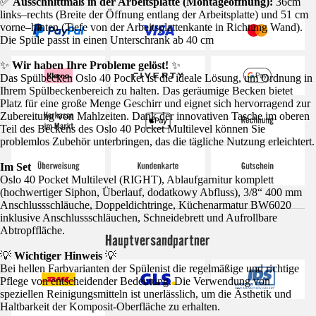
✅
Ausschnittmaß in der Arbeitsplatte (Montageöffnung):
36cm
links–rechts (Breite der Öffnung entlang der Arbeitsplatte) und 51 cm
vorne–hinten (Tiefe von der Arbeitsplattenkante in Richtung Wand).
Die Spüle passt in einen Unterschrank ab 40 cm
✨
Wir haben Ihre Probleme gelöst!
✨
Das Spülbecken Oslo 40 Pocket ist die ideale Lösung, um Ordnung in
Ihrem Spülbeckenbereich zu halten. Das geräumige Becken bietet
Platz für eine große Menge Geschirr und eignet sich hervorragend zur
Zubereitung von Mahlzeiten. Dank der innovativen Tasche im oberen
Teil des Beckens des Oslo 40 Pocket Multilevel können Sie
problemlos Zubehör unterbringen, das die tägliche Nutzung erleichtert.
Im Set
Oslo 40 Pocket Multilevel (RIGHT), Ablaufgarnitur komplett
(hochwertiger Siphon, Überlauf, dodatkowy Abfluss), 3/8“ 400 mm
Anschlussschläuche, Doppeldichtringe, Küchenarmatur BW6020
inklusive Anschlussschläuchen, Schneidebrett und Aufrollbare
Abtropffläche.
Hauptversandpartner
💡
Wichtiger Hinweis
💡
Bei hellen Farbvarianten der Spülenist die regelmäßige und richtige
Pflege von entscheidender Bedeutung. Die Verwendung von
speziellen Reinigungsmitteln ist unerlässlich, um die Ästhetik und
Haltbarkeit der Komposit-Oberfläche zu erhalten.