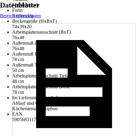
Datenblätter
Mit Hahnloch
Form
Bereich überspringen
Rechteckig
Beckengröße (HxBxT)
74x39x20
Arbeitsplattenausschnitt (BxT)
76x48
Außenmaß (BxT)
76x48
Außenmaß Breite
78 cm
Außenmaß Tiefe
50 cm
Arbeitsplattenausschnitt Tiefe
48 cm
Arbeitsplattenausschnitt Breite
78 cm
Im Lieferumfang enthalten
Ablauf und Überlaufgarnitur, Einbauspülbecken,
Küchenarmatur, Siphon
EAN
5905683117890