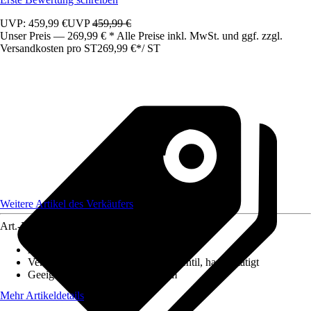
UVP: 459,99 €
UVP
459,99 €
Unser Preis — 269,99 € * Alle Preise inkl. MwSt. und ggf. zzgl.
Versandkosten pro ST
269,99 €
*
/
ST
Weitere Artikel des Verkäufers
Art.-Nr.
12497505
Ausführung
:
Einbauspüle
Ventilausstattung
:
3 ½" Körbchenventil, handbetätigt
Geeignet für
:
Unterschrank 80 cm
Mehr Artikeldetails