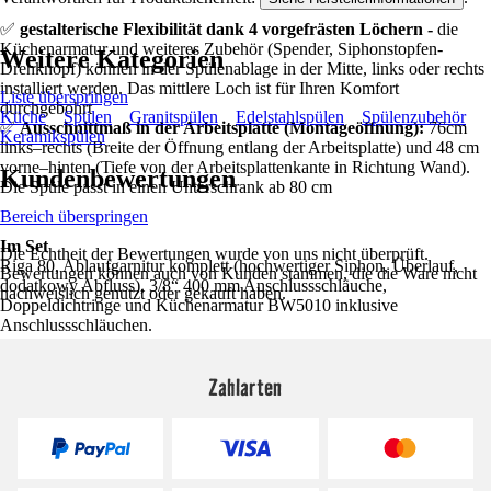
✅
gestalterische Flexibilität dank 4 vorgefrästen Löchern -
die
Küchenarmatur und weiteres Zubehör (Spender, Siphonstopfen-
Weitere Kategorien
Drehknopf) können in der Spülenablage in der Mitte, links oder rechts
installiert werden. Das mittlere Loch ist für Ihren Komfort
Liste überspringen
durchgebohrt
Küche
Spülen
Granitspülen
Edelstahlspülen
Spülenzubehör
✅
Ausschnittmaß in der Arbeitsplatte (Montageöffnung):
76cm
Keramikspülen
links–rechts (Breite der Öffnung entlang der Arbeitsplatte) und 48 cm
vorne–hinten (Tiefe von der Arbeitsplattenkante in Richtung Wand).
Kundenbewertungen
Die Spüle passt in einen Unterschrank ab 80 cm
Bereich überspringen
Im Set
Die Echtheit der Bewertungen wurde von uns nicht überprüft.
Riga 80, Ablaufgarnitur komplett (hochwertiger Siphon, Überlauf,
Bewertungen können auch von Kunden stammen, die die Ware nicht
dodatkowy Abfluss), 3/8“ 400 mm Anschlussschläuche,
nachweislich genutzt oder gekauft haben.
Doppeldichtringe und Küchenarmatur BW5010 inklusive
Anschlussschläuchen.
Zahlarten