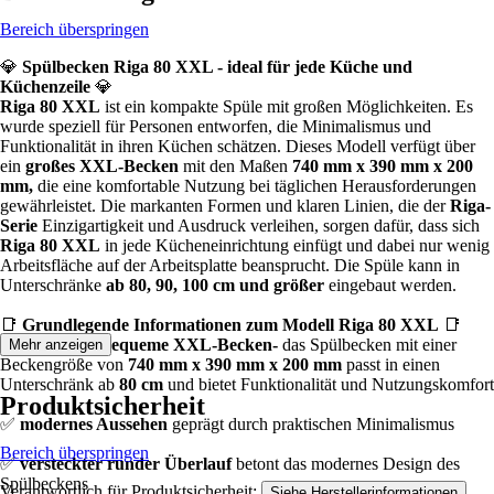
Bereich überspringen
💎
Spülbecken Riga 80 XXL - ideal für jede Küche und
Küchenzeile
💎
Riga 80 XXL
ist ein kompakte Spüle mit großen Möglichkeiten. Es
wurde speziell für Personen entworfen, die Minimalismus und
Funktionalität in ihren Küchen schätzen. Dieses Modell verfügt über
ein
großes XXL-Becken
mit den Maßen
740 mm x 390 mm x 200
mm,
die eine komfortable Nutzung bei täglichen Herausforderungen
gewährleistet. Die markanten Formen und klaren Linien, die der
Riga-
Serie
Einzigartigkeit und Ausdruck verleihen, sorgen dafür, dass sich
Riga 80 XXL
in jede Kücheneinrichtung einfügt und dabei nur wenig
Arbeitsfläche auf der Arbeitsplatte beansprucht. Die Spüle kann in
Unterschränke
ab 80, 90, 100 cm und größer
eingebaut werden.
📑
Grundlegende Informationen zum Modell Riga 80 XXL
📑
✅
große und bequeme XXL-Becken-
das Spülbecken mit einer
Mehr anzeigen
Beckengröße von
740 mm x 390 mm x 200 mm
passt in einen
Unterschränk ab
80 cm
und bietet Funktionalität und Nutzungskomfort
Produktsicherheit
✅
modernes Aussehen
geprägt durch praktischen Minimalismus
Bereich überspringen
✅
versteckter runder Überlauf
betont das modernes Design des
Spülbeckens
Verantwortlich für Produktsicherheit:
.
Siehe Herstellerinformationen