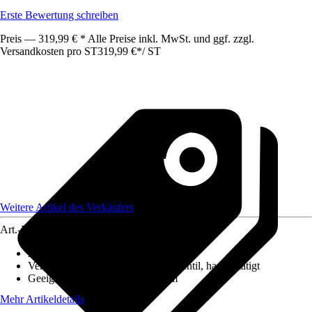
Erste Bewertung schreiben
Preis — 319,99 € * Alle Preise inkl. MwSt. und ggf. zzgl.
Versandkosten pro ST
319,99 €
*
/
ST
Weitere Artikel des Verkäufers
Art.-Nr.
12627888
Ausführung
:
Einbauspüle
Ventilausstattung
:
3 ½" Körbchenventil, handbetätigt
Geeignet für
:
Unterschrank 80 cm
Mehr Artikeldetails