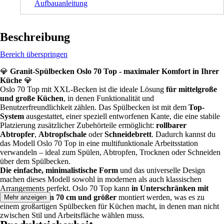
Aufbauanleitung
Beschreibung
Bereich überspringen
💎
Granit-Spülbecken Oslo 70 Top - maximaler Komfort in Ihrer
Küche
💎
Oslo 70 Top mit XXL-Becken ist die ideale Lösung
für mittelgroße
und große Küchen
, in denen Funktionalität und
Benutzerfreundlichkeit zählen. Das Spülbecken ist mit dem
Top-
System
ausgestattet, einer speziell entworfenen Kante, die eine stabile
Platzierung zusätzlicher Zubehörteile ermöglicht:
rollbarer
Abtropfer
,
Abtropfschale
oder
Schneidebrett
. Dadurch kannst du
das Modell Oslo 70 Top in eine multifunktionale Arbeitsstation
verwandeln – ideal zum Spülen, Abtropfen, Trocknen oder Schneiden
über dem Spülbecken.
Die einfache, minimalistische Form
und das universelle Design
machen dieses Modell sowohl in modernen als auch klassischen
Arrangements perfekt. Oslo 70 Top kann
in Unterschränken mit
einer Breite von 70 cm und größer
montiert werden, was es zu
Mehr anzeigen
einem großartigen Spülbecken für Küchen macht, in denen man nicht
zwischen Stil und Arbeitsfläche wählen muss.