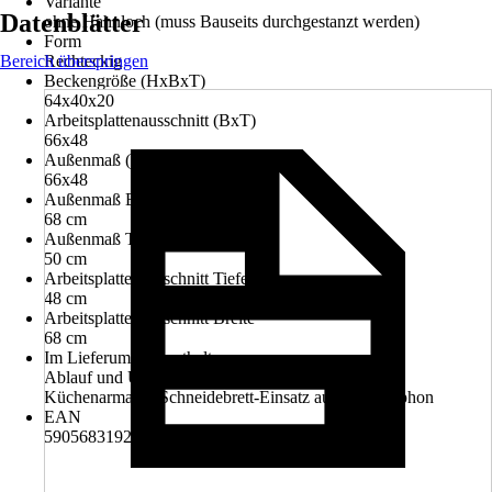
Variante
Datenblätter
ohne Hahnloch (muss Bauseits durchgestanzt werden)
Form
Bereich überspringen
Rechteckig
Beckengröße (HxBxT)
64x40x20
Arbeitsplattenausschnitt (BxT)
66x48
Außenmaß (BxT)
66x48
Außenmaß Breite
68 cm
Außenmaß Tiefe
50 cm
Arbeitsplattenausschnitt Tiefe
48 cm
Arbeitsplattenausschnitt Breite
68 cm
Im Lieferumfang enthalten
Ablauf und Überlaufgarnitur, Einbauspülbecken,
Küchenarmatur, Schneidebrett-Einsatz aus Holz, Siphon
EAN
5905683192286