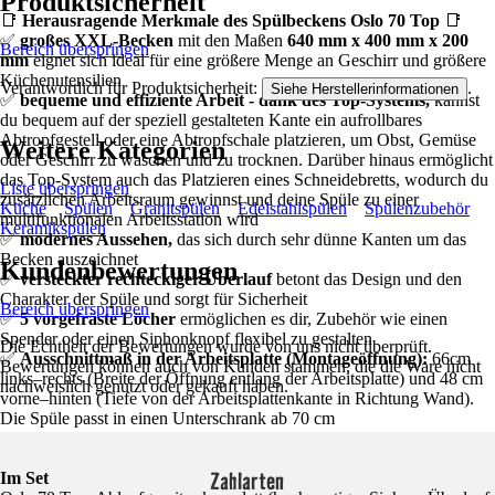
Produktsicherheit
📑
Herausragende Merkmale des Spülbeckens Oslo 70 Top
📑
✅
großes XXL-Becken
mit den Maßen
640 mm x 400 mm x 200
Bereich überspringen
mm
eignet sich ideal für eine größere Menge an Geschirr und größere
Küchenutensilien
Verantwortlich für Produktsicherheit:
.
Siehe Herstellerinformationen
✅
bequeme und effiziente Arbeit - dank des Top-Systems,
kannst
du bequem auf der speziell gestalteten Kante ein aufrollbares
Abtropfgestell oder eine Abtropfschale platzieren, um Obst, Gemüse
Weitere Kategorien
oder Geschirr zu waschen und zu trocknen. Darüber hinaus ermöglicht
das Top-System auch das Platzieren eines Schneidebretts, wodurch du
Liste überspringen
zusätzlichen Arbeitsraum gewinnst und deine Spüle zu einer
Küche
Spülen
Granitspülen
Edelstahlspülen
Spülenzubehör
multifunktionalen Arbeitsstation wird
Keramikspülen
✅
modernes Aussehen,
das sich durch sehr dünne Kanten um das
Becken auszeichnet
Kundenbewertungen
✅
versteckter rechteckiger Überlauf
betont das Design und den
Charakter der Spüle und sorgt für Sicherheit
Bereich überspringen
✅
5 vorgefräste Löcher
ermöglichen es dir, Zubehör wie einen
Spender oder einen Siphonknopf flexibel zu gestalten
Die Echtheit der Bewertungen wurde von uns nicht überprüft.
✅
Ausschnittmaß in der Arbeitsplatte (Montageöffnung):
66cm
Bewertungen können auch von Kunden stammen, die die Ware nicht
links–rechts (Breite der Öffnung entlang der Arbeitsplatte) und 48 cm
nachweislich genutzt oder gekauft haben.
vorne–hinten (Tiefe von der Arbeitsplattenkante in Richtung Wand).
Die Spüle passt in einen Unterschrank ab 70 cm
Zahlarten
Im Set