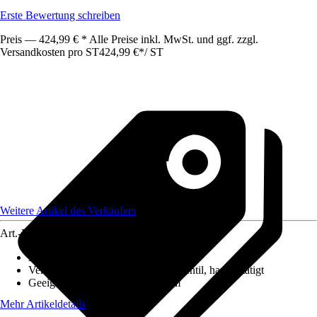
Erste Bewertung schreiben
Preis — 424,99 € * Alle Preise inkl. MwSt. und ggf. zzgl.
Versandkosten pro ST
424,99 €
*
/
ST
Weitere Artikel des Verkäufers
Art.-Nr.
12627866
Ausführung
:
Einbauspüle
Ventilausstattung
:
3 ½" Körbchenventil, handbetätigt
Geeignet für
:
Unterschrank 60 cm
Mehr Artikeldetails