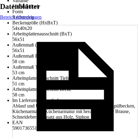
Variante
Datenblätter
Mit Hahnloch
Form
Bereich überspringen
Rechteckig
Beckengröße (HxBxT)
54x40x20
Arbeitsplattenausschnitt (BxT)
56x51
Außenmaß (BxT)
56x51
Außenmaß Breite
58 cm
Außenmaß Tiefe
53 cm
Arbeitsplattenausschnitt Tiefe
51 cm
Arbeitsplattenausschnitt Breite
58 cm
Im Lieferumfang enthalten
Ablauf und Überlaufgarnitur, Abtropfmatte, Einbauspülbecken,
Küchenarmatur, Küchenarmatur mit herausziehbarer Brause,
Schneidebrett-Einsatz aus Holz, Siphon
EAN
5901736551062