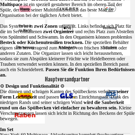
Multispace
ist ein speziell gestalteter Bereich im oberen Teil der
Spüle, der dank seiner Multifunktionalität das beste Maß an
Organisation bei der täglichen Arbeit bietet.
Das System ist in
zwei Zonen
unterteilt. Links befindet sich Platz für
die im Set enthaltenen
zwei Organizer
und rechts Platz zum Abstellen
von Spülmittel und Schwamm. In den Organisern können problemlos
Besteck oder Küchenutensilien trocknen.
Die speziellen Behälter
eignen sich hervorragend zum Ablegen von frischen Kräutern oder
anderen Zutaten. Die Organizer lassen sich leicht herausnehmen,
sodass sie zum Abspülen kleinerer Früchte wie Heidelbeeren oder
Trauben verwendet werden können. In den speziellen Bereich passt
auch ein Schneidebrett.
Passen Sie die Funktion Ihren Bedürfnissen
an.
Hauptversandpartner
⚙️
Design und Funktionalität
⚙️
Die dünnen und schrägen Kanten des Spülbeckens verleihen
seiner
Form Leichtigkeit
und passen zu jedem Einrichtungsstil. Dank des
niedrigen Rands und seiner schrägen Wand
wird die Sauberkeit
rund um das Spülbecken viel einfacher zu bewahren sein.
Kleine
Verschmutzungen lassen sich leicht in Richtung des Beckens der Spüle
bewegen.
Im Set
New York 60 Multispace, Ablaufgarnitur komplett (hochwertiger