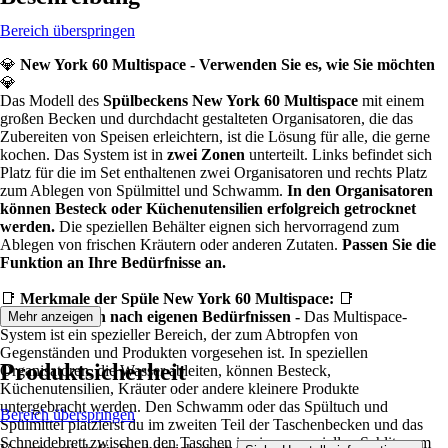
Bereich überspringen
💎
New York 60 Multispace - Verwenden Sie es, wie Sie möchten
💎
Das Modell des
Spülbeckens New York 60 Multispace
mit einem
großen Becken und durchdacht gestalteten Organisatoren, die das
Zubereiten von Speisen erleichtern, ist die Lösung für alle, die gerne
kochen. Das System ist in
zwei Zonen
unterteilt. Links befindet sich
Platz für die im Set enthaltenen zwei Organisatoren und rechts Platz
zum Ablegen von Spülmittel und Schwamm.
In den Organisatoren
können Besteck oder Küchenutensilien erfolgreich getrocknet
werden.
Die speziellen Behälter eignen sich hervorragend zum
Ablegen von frischen Kräutern oder anderen Zutaten.
Passen Sie die
Funktion an Ihre Bedürfnisse an.
📑
Merkmale der Spüle New York 60 Multispace:
📑
✅
Organisation nach eigenen Bedürfnissen -
Das Multispace-
Mehr anzeigen
System ist ein spezieller Bereich, der zum Abtropfen von
Gegenständen und Produkten vorgesehen ist. In speziellen
Produktsicherheit
Organisatoren, die Wasser ableiten, können Besteck,
Küchenutensilien, Kräuter oder andere kleinere Produkte
untergebracht werden. Den Schwamm oder das Spültuch und
Bereich überspringen
Spülmittel platzierst du im zweiten Teil der Taschenbecken und das
Schneidebrett zwischen den Taschen in einem speziellen Schlitz, um