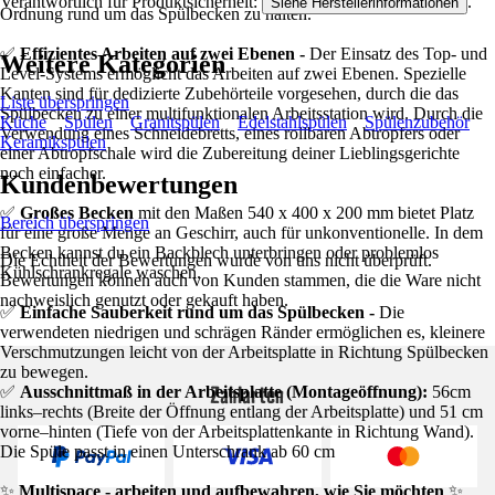
Verantwortlich für Produktsicherheit:
.
Siehe Herstellerinformationen
Ordnung rund um das Spülbecken zu halten.
✅
Effizientes Arbeiten auf zwei Ebenen -
Der Einsatz des Top- und
Weitere Kategorien
Level-Systems ermöglicht das Arbeiten auf zwei Ebenen. Spezielle
Kanten sind für dedizierte Zubehörteile vorgesehen, durch die das
Liste überspringen
Spülbecken zu einer multifunktionalen Arbeitsstation wird. Durch die
Küche
Spülen
Granitspülen
Edelstahlspülen
Spülenzubehör
Verwendung eines Schneidebretts, eines rollbaren Abtropfers oder
Keramikspülen
einer Abtropfschale wird die Zubereitung deiner Lieblingsgerichte
noch einfacher.
Kundenbewertungen
✅
Großes Becken
mit den Maßen 540 x 400 x 200 mm bietet Platz
Bereich überspringen
für eine große Menge an Geschirr, auch für unkonventionelle. In dem
Becken kannst du ein Backblech unterbringen oder problemlos
Die Echtheit der Bewertungen wurde von uns nicht überprüft.
Kühlschrankregale waschen.
Bewertungen können auch von Kunden stammen, die die Ware nicht
nachweislich genutzt oder gekauft haben.
✅
Einfache Sauberkeit rund um das Spülbecken -
Die
verwendeten niedrigen und schrägen Ränder ermöglichen es, kleinere
Verschmutzungen leicht von der Arbeitsplatte in Richtung Spülbecken
zu bewegen.
Zahlarten
✅
Ausschnittmaß in der Arbeitsplatte (Montageöffnung):
56cm
links–rechts (Breite der Öffnung entlang der Arbeitsplatte) und 51 cm
vorne–hinten (Tiefe von der Arbeitsplattenkante in Richtung Wand).
Die Spüle passt in einen Unterschrank ab 60 cm
✨
Multispace - arbeiten und aufbewahren, wie Sie möchten
✨