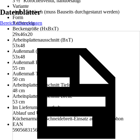
3 ½" Körbchenventil, handbetätigt
Variante
Datenblätter
ohne Hahnloch (muss Bauseits durchgestanzt werden)
Form
Bereich überspringen
Rechteckig
Beckengröße (HxBxT)
29x46x20
Arbeitsplattenausschnitt (BxT)
53x48
Außenmaß (BxT)
53x48
Außenmaß Breite
55 cm
Außenmaß Tiefe
50 cm
Arbeitsplattenausschnitt Tiefe
48 cm
Arbeitsplattenausschnitt Breite
53 cm
Im Lieferumfang enthalten
Ablauf und Überlaufgarnitur, Einbauspülbecken,
Küchenarmatur, Schneidebrett-Einsatz aus Holz, Siphon
EAN
5905683156677