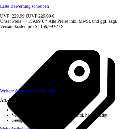
Erste Bewertung schreiben
UVP: 229,99 €
UVP
229,99 €
Unser Preis — 159,99 € * Alle Preise inkl. MwSt. und ggf. zzgl.
Versandkosten pro ST
159,99 €
*
/
ST
Weitere Artikel des Verkäufers
Art.-Nr.
12307891
Ausführung
:
Einbauspüle
Ventilausstattung
:
3 ½" Körbchenventil, handbetätigt
Geeignet für
:
Unterschrank 40 cm
Mehr Artikeldetails