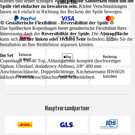
Zahlarten
Randes und seiner schrägen Wand
wird die Sauberkeit rund um die
Spüle viel einfacher zu bewahren sein.
Kleine Verschmutzungen
lassen sich einfach in Richtung des Beckens der Spüle bewegen.
⚙️
Gestalterische Flexibilität - Reversibilität der Spüle
⚙️
Das Spülbecken Kopenhagen bietet gestalterische Flexibilität Ihres
Innenraums dank der
Reversibilität der Spüle.
Die
Abtropffläche
kann sich
auf der linken oder rechten Seite
befinden, sodass Sie die
Installation an Ihre Bedürfnisse anpassen können.
Im Set
Copenhaga 550-40 Top, Ablaufgarnitur komplett (hochwertiger
Siphon, Überlauf, dodatkowy Abfluss), 3/8“ 400 mm
Anschlussschläuche, Doppeldichtringe, Küchenarmatur BW6020
inklusive Anschlussschläuchen und Schneidebrett.
Hauptversandpartner