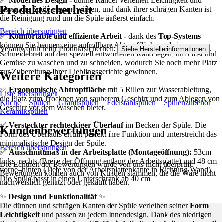
✅
Modernes Design -
dünne Ränder verleihen Leichtigkeit und
Produktsicherheit
lassen die Spüle elegant wirken, und dank ihrer schrägen Kanten ist
die Reinigung rund um die Spüle äußerst einfach.
Bereich überspringen
✅
Komfortable und effiziente Arbeit -
dank des
Top-Systems
können Sie bequem eine aufrollbare Abtropffläche und ein
Verantwortlich für Produktsicherheit:
.
Siehe Herstellerinformationen
Schneidebrett auf den speziell entworfenen Rand legen, um Obst und
Gemüse zu waschen und zu schneiden, wodurch Sie noch mehr Platz
zur Zubereitung Ihrer Lieblingsgerichte gewinnen.
Weitere Kategorien
✅
Ergonomische Abtropffläche
mit 5 Rillen zur Wasserableitung,
Liste überspringen
die Platz zum Trocknen von sauberem Geschirr und zum Ablegen von
Küche
Spülen
Granitspülen
Edelstahlspülen
Spülenzubehör
Geschirr vor dem Waschen bietet.
Keramikspülen
✅
Versteckter rechteckiger Überlauf
im Becken der Spüle. Die
Kundenbewertungen
Form des Überlaufs erfüllt perfekt ihre Funktion und unterstreicht das
minimalistische Design der Spüle.
Bereich überspringen
✅
Ausschnittmaß in der Arbeitsplatte (Montageöffnung):
53cm
links–rechts (Breite der Öffnung entlang der Arbeitsplatte) und 48 cm
Die Echtheit der Bewertungen wurde von uns nicht überprüft.
vorne–hinten (Tiefe von der Arbeitsplattenkante in Richtung Wand).
Bewertungen können auch von Kunden stammen, die die Ware nicht
Die Spüle passt in einen Unterschrank ab 40 cm
nachweislich genutzt oder gekauft haben.
✨
Design und Funktionalität
✨
Die dünnen und schrägen Kanten der Spüle verleihen seiner
Form
Leichtigkeit
und passen zu jedem Innendesign. Dank des niedrigen